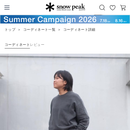
お
カ
Snow Peak
気
ー
に
ト
トップ
＞
コーディネート一覧
＞
コーディネート詳細
入
り
コーディネート
レビュー