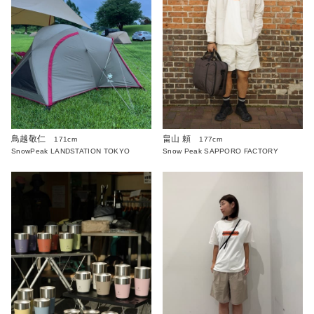
鳥越敬仁
畠山 頼
171cm
177cm
SnowPeak LANDSTATION TOKYO
Snow Peak SAPPORO FACTORY