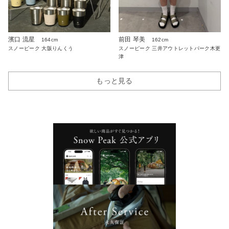
濱口 流星
前田 琴美
164cm
162cm
スノーピーク 大阪りんくう
スノーピーク 三井アウトレットパーク木更
津
もっと見る