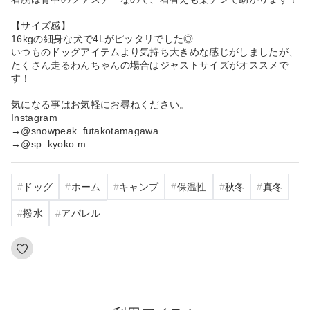
【サイズ感】
16kgの細身な犬で4Lがピッタリでした◎
いつものドッグアイテムより気持ち大きめな感じがしましたが、
たくさん走るわんちゃんの場合はジャストサイズがオススメで
す！
気になる事はお気軽にお尋ねください。
Instagram
→@snowpeak_futakotamagawa
→@sp_kyoko.m
ドッグ
ホーム
キャンプ
保温性
秋冬
真冬
撥水
アパレル