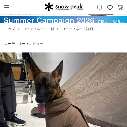
お
カ
Snow Peak
気
ー
に
ト
トップ
＞
コーディネート一覧
＞
コーディネート詳細
入
り
コーディネート
レビュー