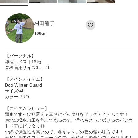
村田響子
169
cm
【パーソナル】
雑種｜メス｜16kg
普段着用サイズ3L、4L
【メインアイテム】
Dog Winter Guard
サイズ:4L
カラー:PRO.
【アイテムレビュー】
頭まですっぽり覆える真冬にピッタリなドッグアイテムです！
表地は撥水加工を施してあるので、汚れもスっと拭けるのがアウ
トドアにピッタリ◎
中綿で保温性も高いので、冬キャンプの夜の強い味方です！
着脱は背中のファスナーなので、着替えも楽チンで助かります！