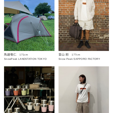
鳥越敬仁
畠山 頼
171cm
177cm
SnowPeak LANDSTATION TOKYO
Snow Peak SAPPORO FACTORY