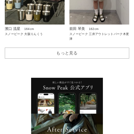
濱口 流星
前田 琴美
164cm
162cm
スノーピーク 大阪りんくう
スノーピーク 三井アウトレットパーク木更
津
もっと見る