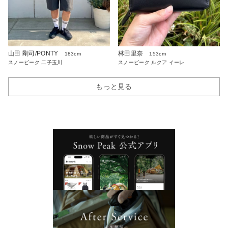
山田 剛司/PONTY
林田里奈
183cm
153cm
スノーピーク 二子玉川
スノーピーク ルクア イーレ
もっと見る