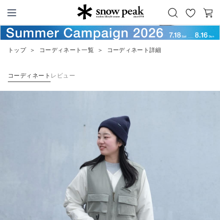
お
カ
Snow Peak
気
ー
に
ト
トップ
＞
コーディネート一覧
＞
コーディネート詳細
入
り
コーディネート
レビュー