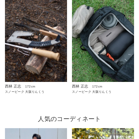
西林 正志
西林 正志
172cm
172cm
スノーピーク 大阪りんくう
スノーピーク 大阪りんくう
人気のコーディネート