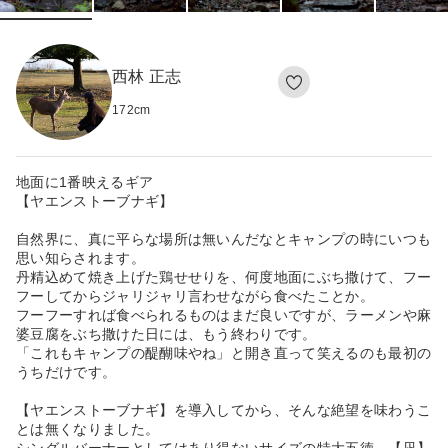
西林 正志
172
cm
地面に1番映えるギア
【ヤエンストーブナギ】
自然界に、真に平らな場所は無いんだなとキャンプの時にいつも
思い知らされます。
丹精込めて焼き上げた鶏せせりを、何度地面にぶち撒けて、フー
フーしてからジャリジャリ言わせながら食べたことか。
フーフーすれば食べられるものはまだ良いですが、ラーメンや麻
婆豆腐をぶち撒けた日には、もう終わりです。
「これもキャンプの醍醐味やね」と開き直って笑えるのも最初の
うちだけです。
【ヤエンストーブナギ】を導入してから、そんな絶望を味わうこ
とは無くなりました。
シングルバーナーとしてはあり得ないサイズの特大五徳。【凪】