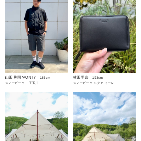
山田 剛司/PONTY
林田里奈
183cm
153cm
スノーピーク 二子玉川
スノーピーク ルクア イーレ