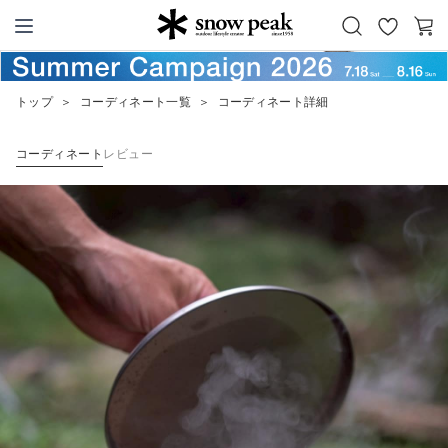
お
カ
Snow Peak
気
ー
に
ト
トップ
＞
コーディネート一覧
＞
コーディネート詳細
入
り
コーディネート
レビュー