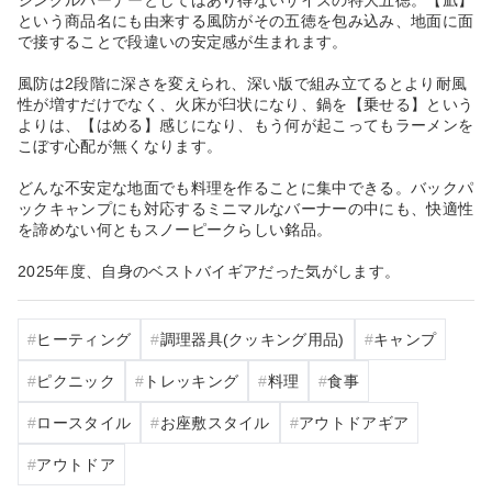
という商品名にも由来する風防がその五徳を包み込み、地面に面
で接することで段違いの安定感が生まれます。
風防は2段階に深さを変えられ、深い版で組み立てるとより耐風
性が増すだけでなく、火床が臼状になり、鍋を【乗せる】という
よりは、【はめる】感じになり、もう何が起こってもラーメンを
こぼす心配が無くなります。
どんな不安定な地面でも料理を作ることに集中できる。バックパ
ックキャンプにも対応するミニマルなバーナーの中にも、快適性
を諦めない何ともスノーピークらしい銘品。
2025年度、自身のベストバイギアだった気がします。
ヒーティング
調理器具(クッキング用品)
キャンプ
ピクニック
トレッキング
料理
食事
ロースタイル
お座敷スタイル
アウトドアギア
アウトドア