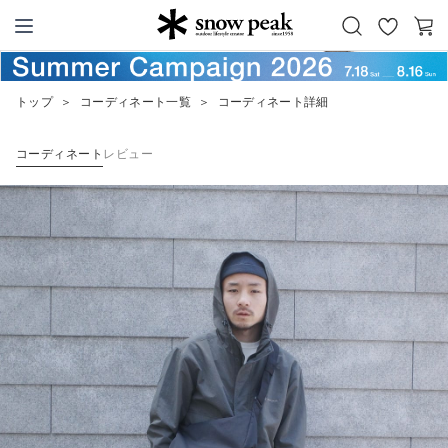
お
カ
Snow Peak
気
ー
に
ト
トップ
＞
コーディネート一覧
＞
コーディネート詳細
入
り
コーディネート
レビュー