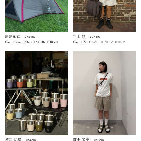
鳥越敬仁
畠山 頼
171cm
177cm
SnowPeak LANDSTATION TOKYO
Snow Peak SAPPORO FACTORY
濱口 流星
前田 琴美
164cm
162cm