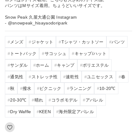
パンツはMサイズ着用。ちょうどいいサイズです。
Snow Peak 久屋大通公園 Instagram
- @snowpeak_hisayaodoripark
メンズ
ジャケット
Tシャツ・カットソー
パンツ
トートバック
サコッシュ
キャップ/ハット
サンダル
ホーム
キャンプ
ポリエステル
通気性
ストレッチ性
速乾性
ユニセックス
春
秋
撥水
ピクニック
ランニング
10‐20℃
20‐30℃
晴れ
コラボモデル
アパレル
Dry Waffle
KEEN
海外限定アパレル