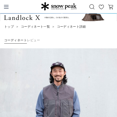
お
カ
Snow Peak
気
ー
に
ト
トップ
＞
コーディネート一覧
＞
コーディネート詳細
入
り
コーディネート
レビュー