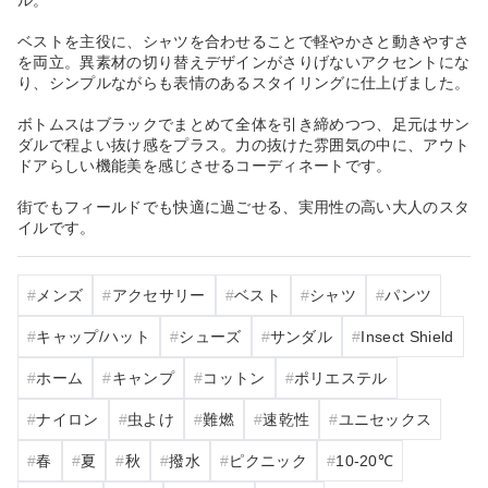
ベストを主役に、シャツを合わせることで軽やかさと動きやすさ
を両立。異素材の切り替えデザインがさりげないアクセントにな
り、シンプルながらも表情のあるスタイリングに仕上げました。
ボトムスはブラックでまとめて全体を引き締めつつ、足元はサン
ダルで程よい抜け感をプラス。力の抜けた雰囲気の中に、アウト
ドアらしい機能美を感じさせるコーディネートです。
街でもフィールドでも快適に過ごせる、実用性の高い大人のスタ
イルです。
メンズ
アクセサリー
ベスト
シャツ
パンツ
キャップ/ハット
シューズ
サンダル
Insect Shield
ホーム
キャンプ
コットン
ポリエステル
ナイロン
虫よけ
難燃
速乾性
ユニセックス
春
夏
秋
撥水
ピクニック
10‐20℃