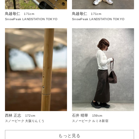
鳥越敬仁
鳥越敬仁
171cm
171cm
SnowPeak LANDSTATION TOKYO
SnowPeak LANDSTATION TOKYO
西林 正志
石井 晴華
172cm
159cm
スノーピーク 大阪りんくう
スノーピーク ルミネ新宿
もっと見る