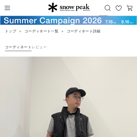
お
カ
Snow Peak
気
ー
に
ト
トップ
＞
コーディネート一覧
＞
コーディネート詳細
入
り
コーディネート
レビュー