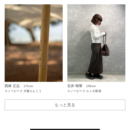
西林 正志
石井 晴華
172cm
159cm
スノーピーク 大阪りんくう
スノーピーク ルミネ新宿
もっと見る