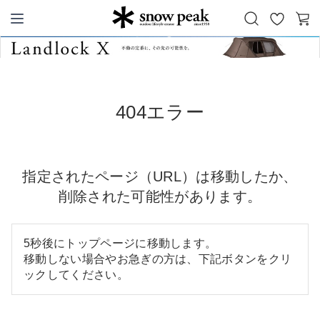
お
カ
Snow Peak
気
ー
に
ト
入
り
404エラー
指定されたページ（URL）は移動したか、
削除された可能性があります。
5秒後にトップページに移動します。
移動しない場合やお急ぎの方は、下記ボタンをクリ
ックしてください。