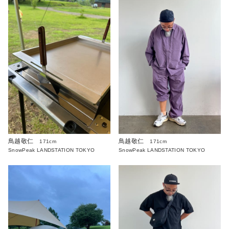
鳥越敬仁
鳥越敬仁
171cm
171cm
SnowPeak LANDSTATION TOKYO
SnowPeak LANDSTATION TOKYO