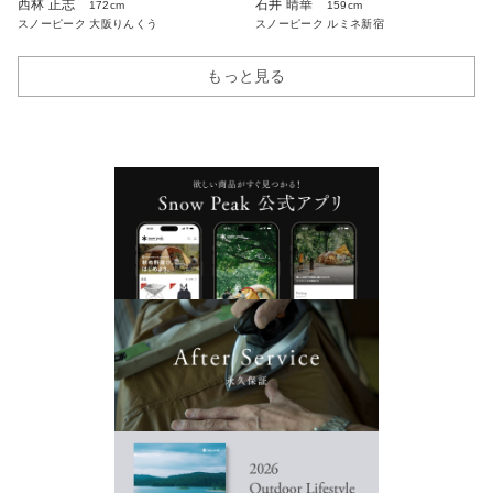
西林 正志
石井 晴華
172cm
159cm
スノーピーク 大阪りんくう
スノーピーク ルミネ新宿
もっと見る