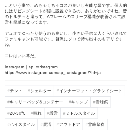
…という事で、めちゃくちゃコスパ良いし有能な幕です。個人的
にはリビングシートが縦に設置できるの、ありがたいですね。昔
のトルテュと違って、Aフレームのスリーブ構造が改善されて設
営も簡単になってます。
デュオでゆったり使うのも良いし、小さい子供２人くらい連れて
ファミキャンも可能です。贅沢にソロで持ち出すのもアリです
ね。
コレはいい幕だ。
Instagram｜sp_toristagram
https://www.instagram.com/sp_toristagram/?hl=ja
テント
シェルター
インナーマット・グランドシート
キャリーバッグ&コンテナー
キャンプ
雪峰祭
20‐30℃
晴れ
設営
ミドルスタイル
ハイスタイル
鹿沼
アウトドア
雪峰祭春