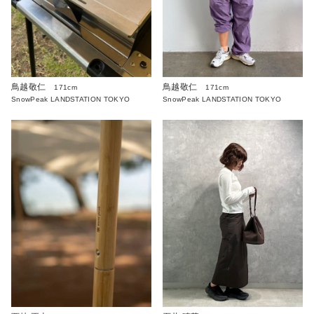
鳥越敬仁
鳥越敬仁
171cm
171cm
SnowPeak LANDSTATION TOKYO
SnowPeak LANDSTATION TOKYO