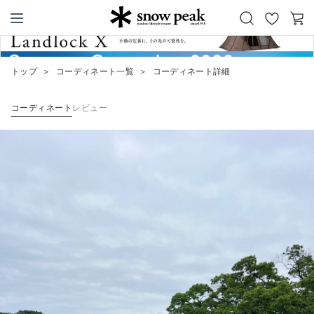
お
カ
Snow Peak
気
ー
に
ト
トップ
＞
コーディネート一覧
＞
コーディネート詳細
入
り
コーディネート
レビュー