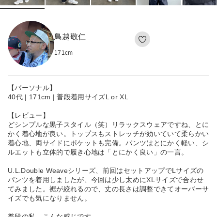
鳥越敬仁
171
cm
【パーソナル】
40代 | 171cm | 普段着用サイズL or XL
【レビュー】
どシンプルな黒子スタイル（笑）リラックスウェアですね、とに
かく着心地が良い。トップスもストレッチが効いていて柔らかい
着心地、両サイドにポケットも完備。パンツはとにかく軽い、シ
ルエットも立体的で履き心地は「とにかく良い」の一言。
U.L.Double Weaveシリーズ、前回はセットアップでLサイズの
パンツを着用しましたが、今回は少し太めにXLサイズで合わせ
てみました。裾が絞れるので、丈の長さは調整できてオーバーサ
イズでも気になりません。
普段の私、こんな感じです。