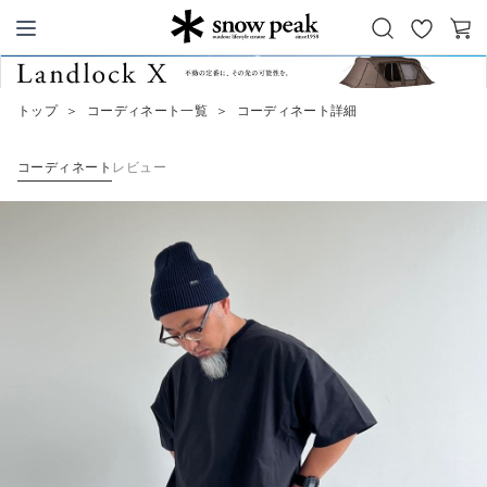
お
カ
Snow Peak
気
ー
に
ト
トップ
＞
コーディネート一覧
＞
コーディネート詳細
入
り
コーディネート
レビュー