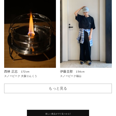
西林 正志
伊藤圭那
172cm
154cm
スノーピーク 大阪りんくう
スノーピーク福山
もっと見る