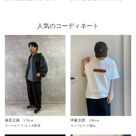
人気のコーディネート
篠原正義
伊藤圭那
170cm
154cm
スノーピーク ルミネ新宿
スノーピーク福山