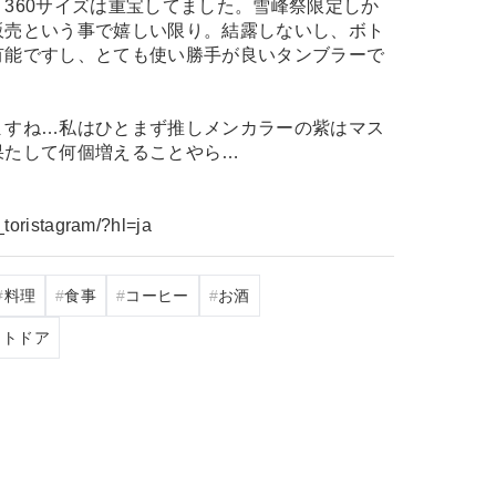
360サイズは重宝してました。雪峰祭限定しか
販売という事で嬉しい限り。結露しないし、ボト
有能ですし、とても使い勝手が良いタンブラーで
ますね…私はひとまず推しメンカラーの紫はマス
果たして何個増えることやら…
toristagram/?hl=ja
料理
食事
コーヒー
お酒
ウトドア