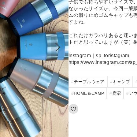
子供でも持ちやすいサイズで、
なかったサイズが、今回一般
ムの滑り止めゴムキャップも
すよね。
これだけカラバリあると迷い
トだと思っていますが（笑）
Instagram｜sp_toristagram
https://www.instagram.com/sp_
テーブルウェア
キャンプ
HOME＆CAMP
鹿沼
ア