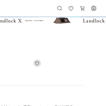
お
カ
気
ー
に
ト
入
り