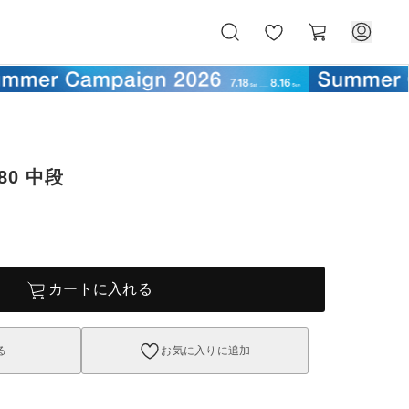
お
カ
気
ー
に
ト
入
り
0 中段
カートに入れる
る
お気に入りに追加