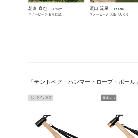
朝倉 直也
濱口 流星
170cm
164cm
スノーピーク おち仁淀川
スノーピーク 大阪りんくう
「テントペグ・ハンマー・ロープ・ポール
オンライン限定
在庫なし