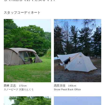
スタッフコーディネート
西林 正志
高田京佳
172cm
163cm
スノーピーク 大阪りんくう
Snow Peak Back Office