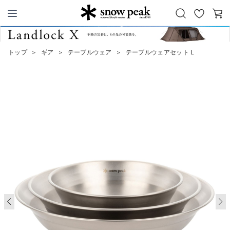
お
カ
Snow Peak
気
ー
に
ト
トップ
＞
ギア
＞
テーブルウェア
＞
テーブルウェアセット L
入
り