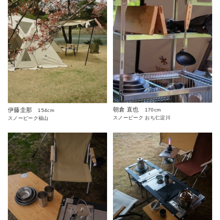
朝倉 直也
伊藤圭那
170cm
154cm
スノーピーク おち仁淀川
スノーピーク福山