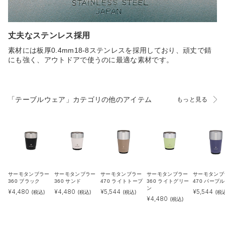
丈夫なステンレス採用
素材には板厚0.4mm18-8ステンレスを採用しており、頑丈で錆
にも強く、アウトドアで使うのに最適な素材です。
「テーブルウェア」カテゴリの他のアイテム
もっと見る
サーモタンブラー
サーモタンブラー
サーモタンブラー
サーモタンブラー
サーモタンブ
360 ブラック
360 サンド
470 ライトトープ
360 ライトグリー
470 パープル
ン
¥
4,480
¥
4,480
¥
5,544
¥
5,544
(税込)
(税込)
(税込)
(税
¥
4,480
(税込)