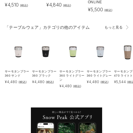
ONLINE
¥
4,510
¥
4,840
(税込)
(税込)
¥
5,500
(税込)
「テーブルウェア」カテゴリの他のアイテム
もっと見る
サーモタンブラー
サーモタンブラー
サーモタンブラー
サーモタンブラー
サーモタンブ
360 サンド
360 ブラック
360 ライトグリー
360 ライトグレー
470 ライト
ン
¥
4,480
¥
4,480
¥
4,480
¥
5,544
(税込)
(税込)
(税込)
(税
¥
4,480
(税込)