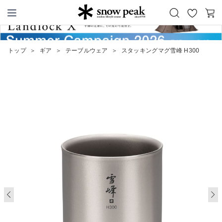
お
カ
Snow Peak
気
ー
に
ト
トップ
＞
ギア
＞
テーブルウェア
＞
スタッキングマグ雪峰 H300
入
り