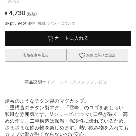
TW-123
4,730
¥
(税込)
SPpt：94pt
獲得
獲得ポイントについて
カートに入れる
店舗在庫を見る
お気に入りに追加
商品説明
サイズ・スペック
スタッフレビュー
湯呑のようなチタン製のマグカップ。
二重構造のチタン製マグ。「雪峰」のロゴをあしらい、
和風な雰囲気です。Mシリーズに比べて口径が狭く、高
めの作り。二重構造は保温・保冷性に優れているため、
さまざまな飲み物を楽しめます。熱い飲み物を入れても
カップの淵が熱くならないので安心。