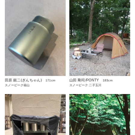
田原 銀二(ぎんちゃん)
山田 剛司/PONTY
171cm
183cm
スノーピーク福山
スノーピーク 二子玉川