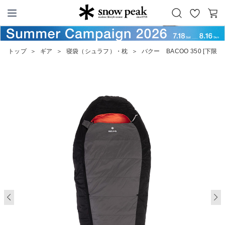
お
カ
Snow Peak
気
ー
に
ト
トップ
＞
ギア
＞
寝袋（シュラフ）・枕
＞
バクー BACOO 350 [下限温
入
り