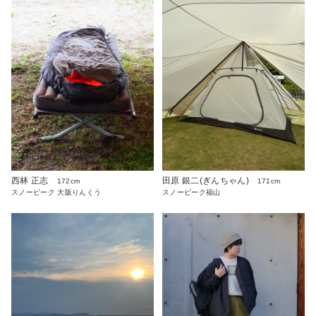
西林 正志
田原 銀二(ぎんちゃん)
172cm
171cm
スノーピーク 大阪りんくう
スノーピーク福山