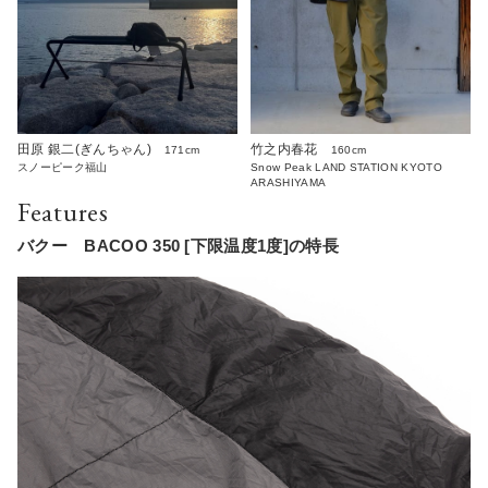
田原 銀二(ぎんちゃん)
竹之内春花
171cm
160cm
スノーピーク福山
Snow Peak LAND STATION KYOTO
ARASHIYAMA
Features
バクー BACOO 350 [下限温度1度]の特長