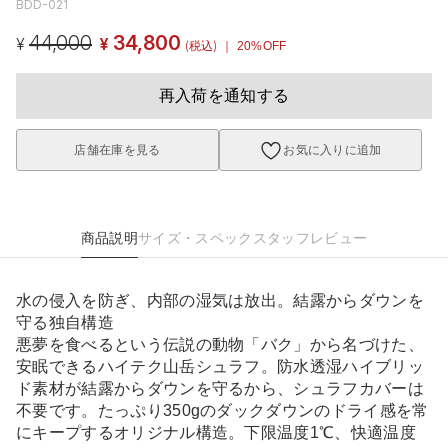
BDD-021
44,000
34,800
¥
¥
(税込)
｜ 20%OFF
再入荷を通知する
店舗在庫を見る
お気に入りに追加
商品説明
サイズ・スペック
スタッフレビュー
水の侵入を防ぎ、内部の湿気は放出。結露からダウンを
守る独自構造
悪夢を食べるという伝説の動物「バク」から名づけた、
安眠できるハイテク山岳シュラフ。防水透湿ハイブリッ
ド素材が結露からダウンを守るから、シュラフカバーは
不要です。たっぷり350gのダックダウンのドライ感を常
にキープするオリジナル構造。下限温度1℃、快適温度