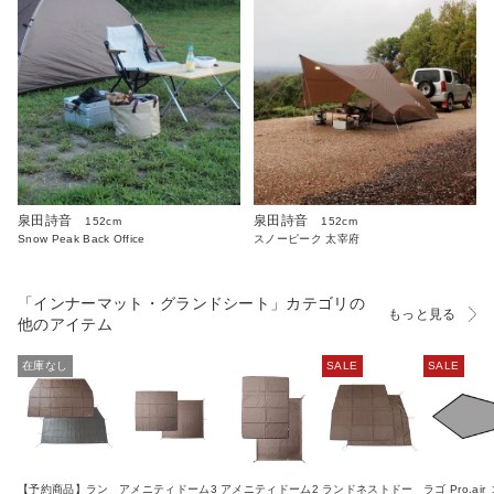
泉田詩音
泉田詩音
152cm
152cm
Snow Peak Back Office
スノーピーク 太宰府
「インナーマット・グランドシート」カテゴリの
もっと見る
他のアイテム
在庫なし
SALE
SALE
【予約商品】ラン
アメニティドーム3
アメニティドーム2
ランドネストドー
ラゴ Pro.air