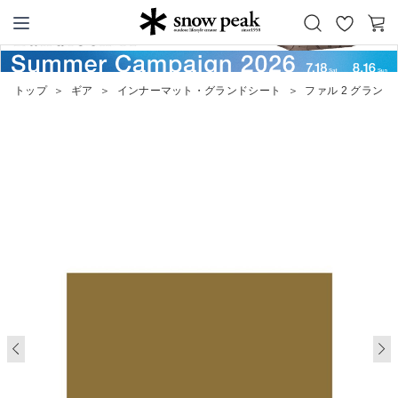
お
カ
Snow Peak
気
ー
に
ト
トップ
＞
ギア
＞
インナーマット・グランドシート
＞
ファル 2 グラン
入
り