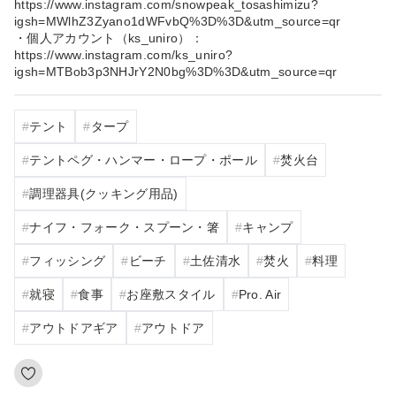
https://www.instagram.com/snowpeak_tosashimizu?
igsh=MWlhZ3Zyano1dWFvbQ%3D%3D&utm_source=qr
・個人アカウント（ks_uniro）：
https://www.instagram.com/ks_uniro?
igsh=MTBob3p3NHJrY2N0bg%3D%3D&utm_source=qr
テント
タープ
テントペグ・ハンマー・ロープ・ポール
焚火台
調理器具(クッキング用品)
ナイフ・フォーク・スプーン・箸
キャンプ
フィッシング
ビーチ
土佐清水
焚火
料理
就寝
食事
お座敷スタイル
Pro. Air
アウトドアギア
アウトドア