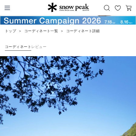
お
カ
Snow Peak
気
ー
に
ト
トップ
＞
コーディネート一覧
＞
コーディネート詳細
入
り
コーディネート
レビュー