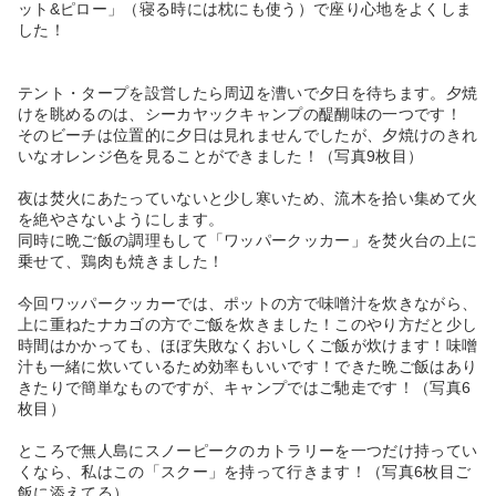
ット&ピロー」（寝る時には枕にも使う）で座り心地をよくしま
した！
テント・タープを設営したら周辺を漕いで夕日を待ちます。夕焼
けを眺めるのは、シーカヤックキャンプの醍醐味の一つです！
そのビーチは位置的に夕日は見れませんでしたが、夕焼けのきれ
いなオレンジ色を見ることができました！（写真9枚目）
夜は焚火にあたっていないと少し寒いため、流木を拾い集めて火
を絶やさないようにします。
同時に晩ご飯の調理もして「ワッパークッカー」を焚火台の上に
乗せて、鶏肉も焼きました！
今回ワッパークッカーでは、ポットの方で味噌汁を炊きながら、
上に重ねたナカゴの方でご飯を炊きました！このやり方だと少し
時間はかかっても、ほぼ失敗なくおいしくご飯が炊けます！味噌
汁も一緒に炊いているため効率もいいです！できた晩ご飯はあり
きたりで簡単なものですが、キャンプではご馳走です！（写真6
枚目）
ところで無人島にスノーピークのカトラリーを一つだけ持ってい
くなら、私はこの「スクー」を持って行きます！（写真6枚目ご
飯に添えてる）