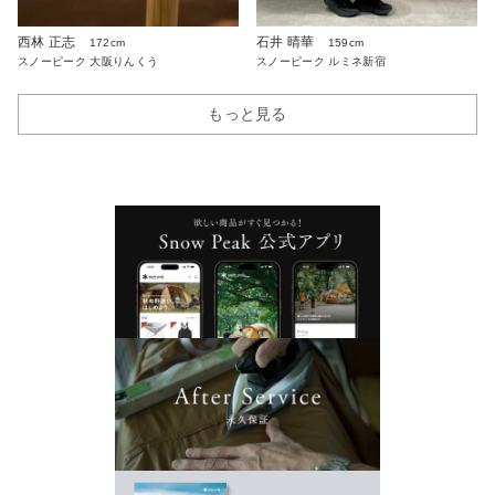
西林 正志
石井 晴華
172cm
159cm
スノーピーク 大阪りんくう
スノーピーク ルミネ新宿
もっと見る