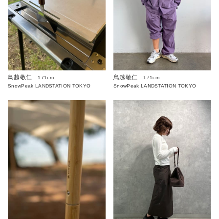
鳥越敬仁
鳥越敬仁
171cm
171cm
SnowPeak LANDSTATION TOKYO
SnowPeak LANDSTATION TOKYO