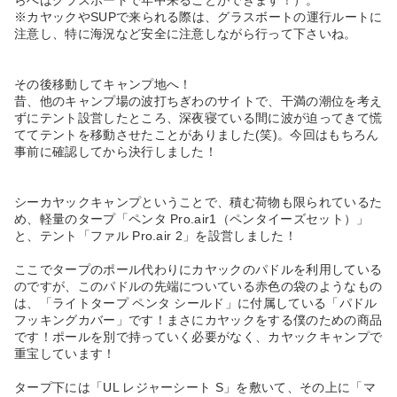
※カヤックやSUPで来られる際は、グラスボートの運行ルートに
注意し、特に海況など安全に注意しながら行って下さいね。
その後移動してキャンプ地へ！
昔、他のキャンプ場の波打ちぎわのサイトで、干満の潮位を考え
ずにテント設営したところ、深夜寝ている間に波が迫ってきて慌
ててテントを移動させたことがありました(笑)。今回はもちろん
事前に確認してから決行しました！
シーカヤックキャンプということで、積む荷物も限られているた
め、軽量のタープ「ペンタ Pro.air1（ペンタイーズセット）」
と、テント「ファル Pro.air 2」を設営しました！
ここでタープのポール代わりにカヤックのパドルを利用している
のですが、このパドルの先端についている赤色の袋のようなもの
は、「ライトタープ ペンタ シールド」に付属している「パドル
フッキングカバー」です！まさにカヤックをする僕のための商品
です！ポールを別で持っていく必要がなく、カヤックキャンプで
重宝しています！
タープ下には「UL レジャーシート S」を敷いて、その上に「マ