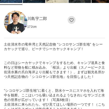
川島宇二郎
172
cm
土佐清水市の竜串湾と天然記念物 "シコロサンゴ群生地" をシー
カヤックで巡り、ビーチでシーカヤックキャンプ！
この日はシーカヤックでキャンプをするため、キャンプ道具と食
料など荷物を船に積み込み、「桜浜」より出艇（スノーピーク土
佐清水裏の爪白海岸より出艇もできます！）、まずは観光名所か
つ天然記念物の「シコロサンゴ群生地」を目指しました！
"シコロサンゴ群生地"に着くと、防水ケースにスマホを入れて海
中を観察。ここはいつも吸い込まれるようなきれいなサンゴと水
色の世界が広がっています！（写真8枚目）
土佐清水に来られたら、ぜひ見てほしい場所の一つです！（こち
らへはグラスボートで年中来ることができます！）。