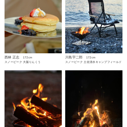
西林 正志
川島宇二郎
172cm
172cm
スノーピーク 大阪りんくう
スノーピーク 土佐清水キャンプフィールド