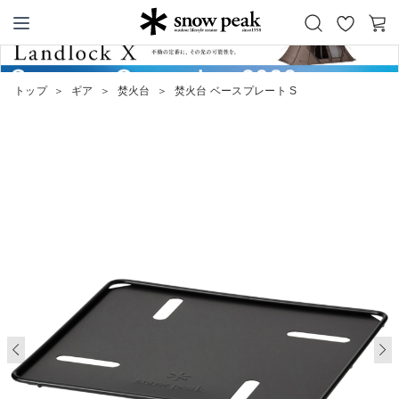
お
カ
Snow Peak
気
ー
に
ト
トップ
＞
ギア
＞
焚火台
＞
焚火台 ベースプレート S
入
り