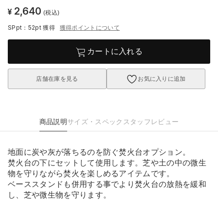
2,640
¥
(税込)
SPpt：52pt
獲得
獲得ポイントについて
カートに入れる
店舗在庫を見る
お気に入りに追加
商品説明
サイズ・スペック
スタッフレビュー
地面に炭や灰が落ちるのを防ぐ焚火台オプション。
焚火台の下にセットして使用します。芝や土の中の微生
物を守りながら焚火を楽しめるアイテムです。
ベーススタンドも併用する事でより焚火台の放熱を緩和
し、芝や微生物を守ります。