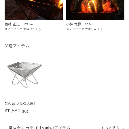
西林 正志
小林 竜昇
172cm
162cm
スノーピーク 大阪りんくう
スノーピーク 大阪りんくう
関連アイテム
焚火台 S [1-2人用]
¥
11,880
(税込)
「焚火台」カテゴリの他のアイテム
もっと見る