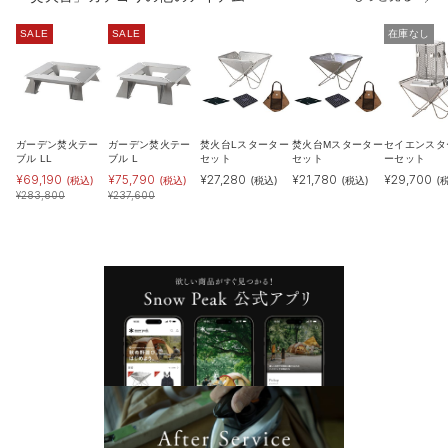
SALE
SALE
在庫なし
ガーデン焚火テー
ガーデン焚火テー
焚火台Lスターター
焚火台Mスターター
セイエンスタ
ブル LL
ブル L
セット
セット
ーセット
¥
69,190
¥
75,790
¥
27,280
¥
21,780
¥
29,700
(税込)
(税込)
(税込)
(税込)
(
¥
283,800
¥
237,600