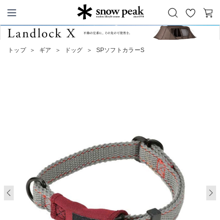
お
カ
Snow Peak
気
ー
に
ト
トップ
＞
ギア
＞
ドッグ
＞
SPソフトカラーS
入
り