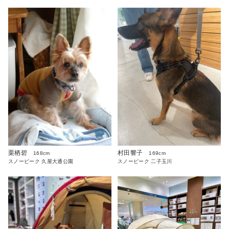
栗栖碧
村田響子
168cm
169cm
スノーピーク 久屋大通公園
スノーピーク 二子玉川