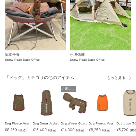
岡本千春
小澤佑輔
Snow Peak Back Office
Snow Peak Back Office
「ドッグ」カテゴリの他のアイテム
もっと見る
在庫なし
Dog Fleece Vest
Dog Down Jacket
Dog Winter Guard
Dog Fleece Vest
Dog Logo T-S
¥
8,250
¥
15,400
¥
14,300
¥
8,250
¥
5,720
(税込)
(税込)
(税込)
(税込)
(税込