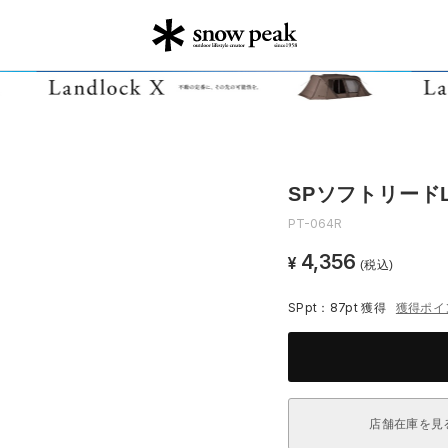
SPソフトリード
PT-064R
4,356
¥
(税込)
SPpt：87pt
獲得
獲得ポイ
店舗在庫を見