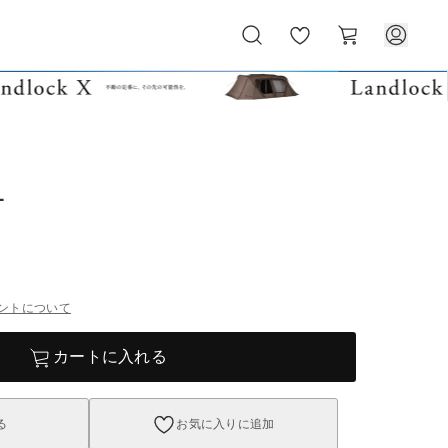
お
カ
気
ー
に
ト
入
り
L
ントについて
カートに入れる
る
お気に入りに追加