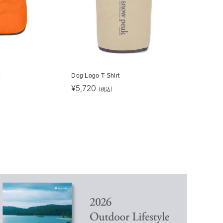
t
Dog Logo T-Shirt
¥
5,720
(税込)