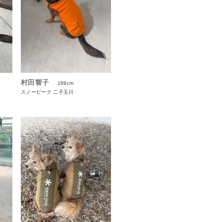
村田響子
169cm
スノーピーク 二子玉川