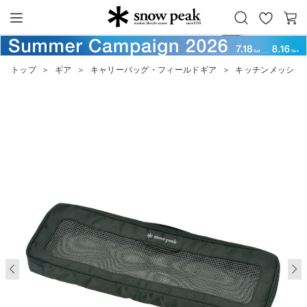
お
カ
Snow Peak
気
ー
に
ト
トップ
＞
ギア
＞
キャリーバッグ・フィールドギア
＞
キッチンメッシュ
入
り