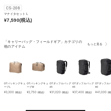
CS-208
マナイタセット L
¥7,590
(税込)
「キャリーバッグ・フィールドギア」カテゴリの
もっと見る
他のアイテム
OTパッキングキュ
OTパッキングキュ
OTダッフルバッグ
OTダッフルバッグ
OTダッフル
ーブL
ーブM
45
65
90
¥
3,300
¥
2,750
¥
31,020
¥
37,400
¥
41,030
(税込)
(税込)
(税込)
(税込)
(税