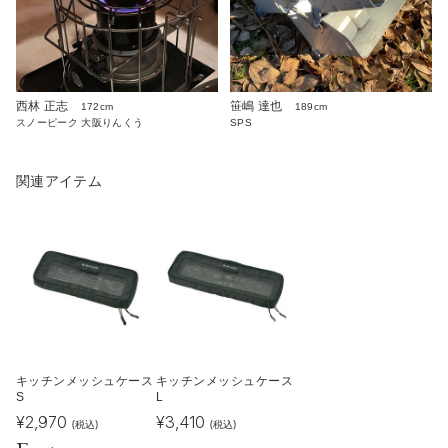
西林 正志
笹嶋 達也
172cm
189cm
スノーピーク 大阪りんくう
SPS
関連アイテム
キッチンメッシュケース
キッチンメッシュケース
S
L
¥
2,970
¥
3,410
(税込)
(税込)