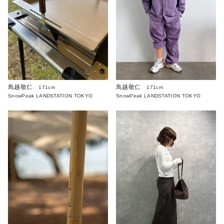
鳥越敬仁
鳥越敬仁
171cm
171cm
SnowPeak LANDSTATION TOKYO
SnowPeak LANDSTATION TOKYO