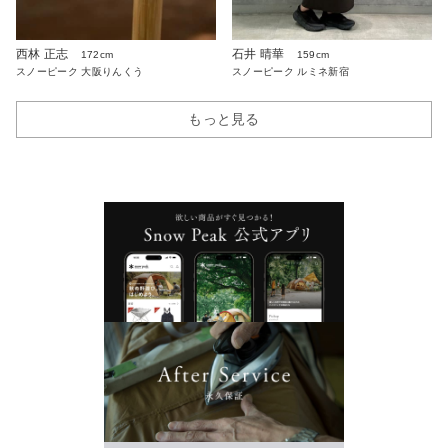
西林 正志
石井 晴華
172cm
159cm
スノーピーク 大阪りんくう
スノーピーク ルミネ新宿
もっと見る