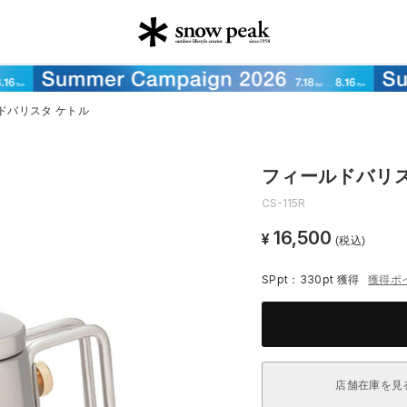
ドバリスタ ケトル
フィールドバリス
CS-115R
16,500
¥
(税込)
SPpt：330pt
獲得
獲得ポ
店舗在庫を見