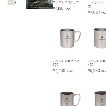
フェプレス 3カップ
ードリッパー
型」
¥
7,150
(税込)
¥
4,620
(税
ステンレス真空マグ
ステンレス真
300
450
¥
4,400
¥
5,280
(税込)
(税