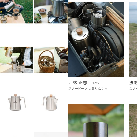
西林 正志
渡
172cm
スノーピーク 大阪りんくう
スノ