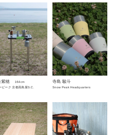
邊紫穂
寺島 駿斗
164cm
ーピーク 京都高島屋S.C.
Snow Peak Headquarters