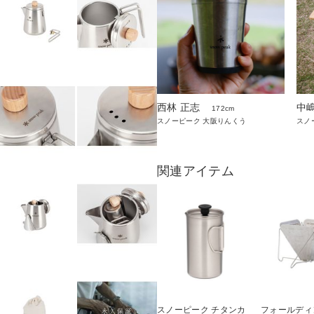
西林 正志
中
172cm
スノーピーク 大阪りんくう
スノ
関連アイテム
スノーピーク チタンカ
フォールディ