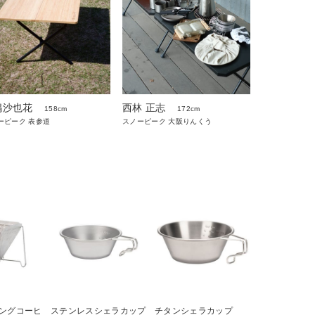
嶋沙也花
西林 正志
158cm
172cm
ーピーク 表参道
スノーピーク 大阪りんくう
ングコーヒ
ステンレスシェラカップ
チタンシェラカップ