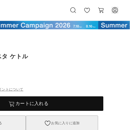
お
カ
気
ー
に
ト
入
り
タ ケトル
イントについて
カートに入れる
る
お気に入りに追加