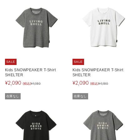
SALE
SALE
Kids SNOWPEAKER T-Shirt
Kids SNOWPEAKER T-Shirt
SHELTER
SHELTER
¥
2,090
¥
2,090
(税込)
(税込)
¥
4,180
¥
4,180
在庫なし
在庫なし