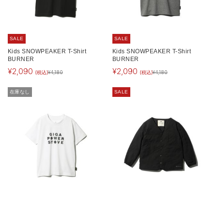
SALE
SALE
Kids SNOWPEAKER T-Shirt
Kids SNOWPEAKER T-Shirt
BURNER
BURNER
¥
2,090
¥
2,090
(税込)
(税込)
¥
4,180
¥
4,180
在庫なし
SALE
SALE
Kids SNOWPEAKER T-Shirt
Kids Flexible Insulated Cardigan