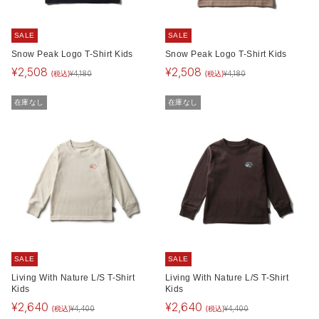
SALE
SALE
Snow Peak Logo T-Shirt Kids
Snow Peak Logo T-Shirt Kids
¥
2,508
¥
2,508
(税込)
(税込)
¥
4,180
¥
4,180
在庫なし
在庫なし
SALE
SALE
Living With Nature L/S T-Shirt
Living With Nature L/S T-Shirt
Kids
Kids
¥
2,640
¥
2,640
(税込)
(税込)
¥
4,400
¥
4,400