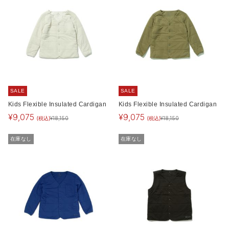
SALE
SALE
Kids Flexible Insulated Cardigan
Kids Flexible Insulated Cardigan
¥
9,075
¥
9,075
(税込)
(税込)
¥
18,150
¥
18,150
在庫なし
在庫なし