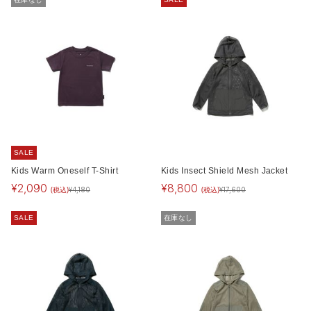
SALE
Kids Warm Oneself T-Shirt
Kids Insect Shield Mesh Jacket
¥
2,090
¥
8,800
(税込)
(税込)
¥
4,180
¥
17,600
SALE
在庫なし