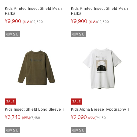
Kids Printed Insect Shield Mesh
Kids Printed Insect Shield Mesh
Parka
Parka
¥
9,900
¥
9,900
(税込)
(税込)
¥
19,800
¥
19,800
在庫なし
在庫なし
SALE
SALE
Kids Insect Shield Long Sleeve T
Kids Alpha Breeze Typography T
¥
3,740
¥
2,090
(税込)
(税込)
¥
7,480
¥
4,180
在庫なし
在庫なし