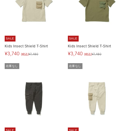
SALE
SALE
Kids Insect Shield T-Shirt
Kids Insect Shield T-Shirt
¥
3,740
¥
3,740
(税込)
(税込)
¥
7,480
¥
7,480
在庫なし
在庫なし
SALE
SALE