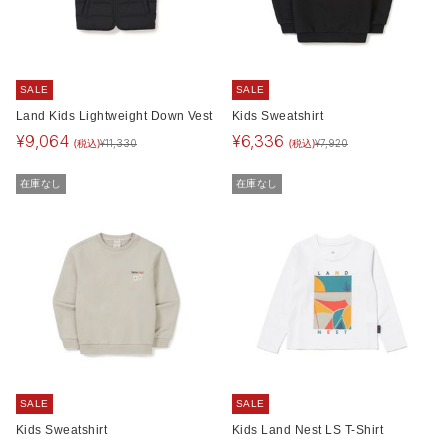
SALE
SALE
Land Kids Lightweight Down Vest
Kids Sweatshirt
¥
9,064
¥
6,336
(税込)
(税込)
¥
11,330
¥
7,920
在庫なし
在庫なし
SALE
SALE
Kids Sweatshirt
Kids Land Nest LS T-Shirt