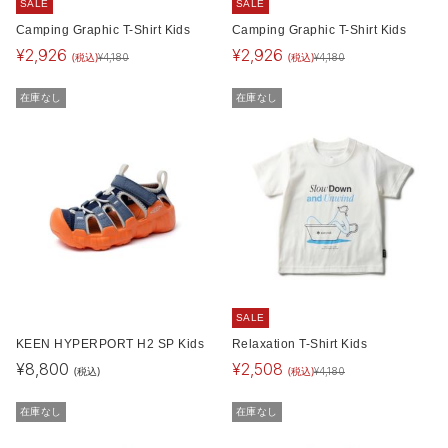
SALE
SALE
Camping Graphic T-Shirt Kids
Camping Graphic T-Shirt Kids
¥
2,926
¥
2,926
(税込)
(税込)
¥
4,180
¥
4,180
在庫なし
在庫なし
SALE
KEEN HYPERPORT H2 SP Kids
Relaxation T-Shirt Kids
¥
8,800
¥
2,508
(税込)
(税込)
¥
4,180
在庫なし
在庫なし