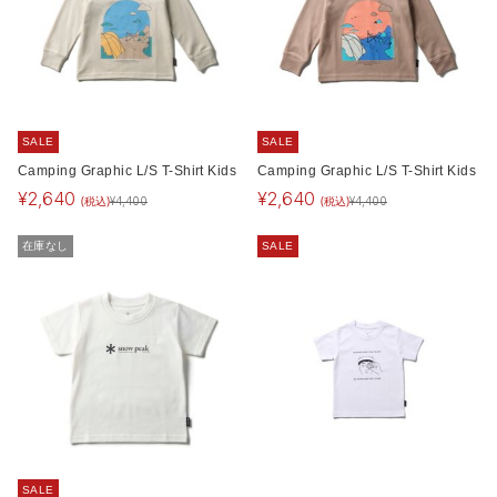
SALE
SALE
Camping Graphic L/S T-Shirt Kids
Camping Graphic L/S T-Shirt Kids
¥
2,640
¥
2,640
(税込)
(税込)
¥
4,400
¥
4,400
在庫なし
SALE
SALE