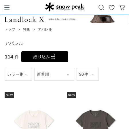
お
カ
Snow Peak
気
ー
に
ト
トップ
＞
特集
＞
アパレル
入
り
アパレル
114
件
絞り込み
NEW
NEW