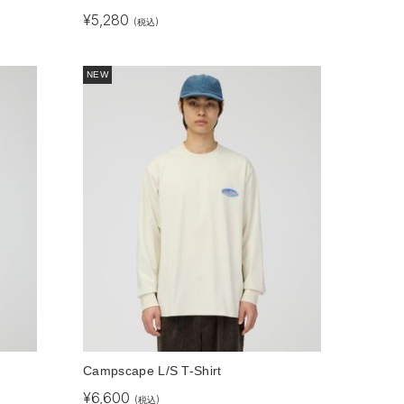
¥
5,280
(税込)
NEW
Campscape L/S T-Shirt
¥
6,600
(税込)