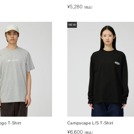
¥
5,280
(税込)
NEW
ogo T-Shirt
Campscape L/S T-Shirt
¥
6,600
(税込)