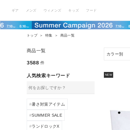
ギア
メンズ
ウィメンズ
キッズ
フード
トップ
＞
特集
＞
商品一覧
商品一覧
3588
件
人気検索キーワード
NEW
暑さ対策アイテム
SUMMER SALE
ランドロックX