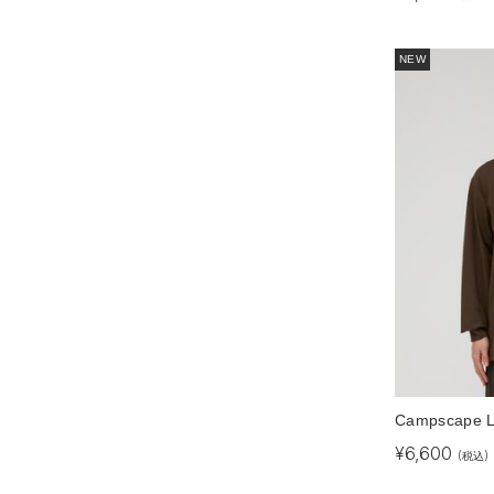
NEW
Campscape L/
¥
6,600
(税込)