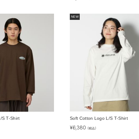
NEW
S T-Shirt
Soft Cotton Logo L/S T-Shirt
¥
6,380
(税込)