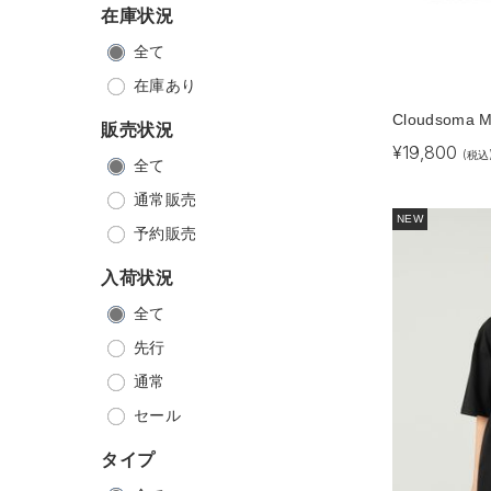
在庫状況
全て
在庫あり
Cloudsoma 
販売状況
¥
19,800
(税込
全て
通常販売
NEW
予約販売
入荷状況
全て
先行
通常
セール
タイプ