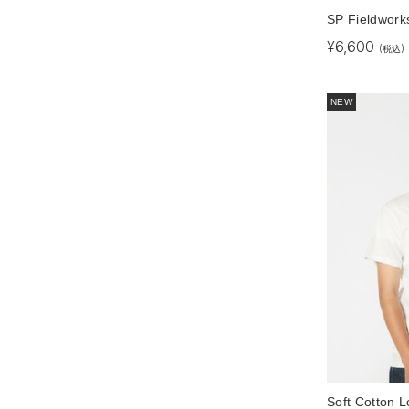
SP Fieldworks
¥
6,600
(税込)
NEW
Soft Cotton L