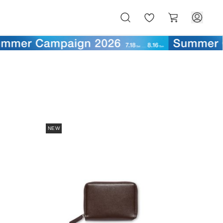
お
カ
気
ー
に
ト
入
り
NEW