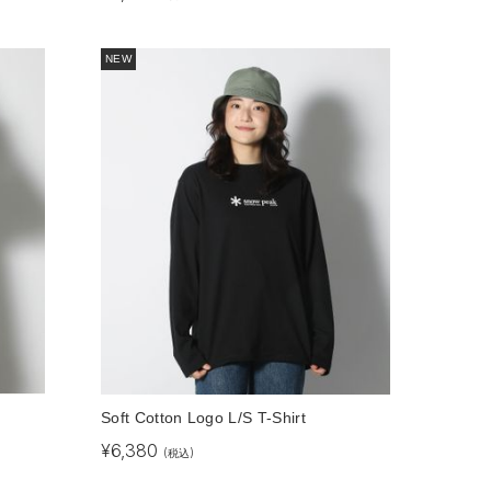
NEW
Soft Cotton Logo L/S T-Shirt
¥
6,380
(税込)