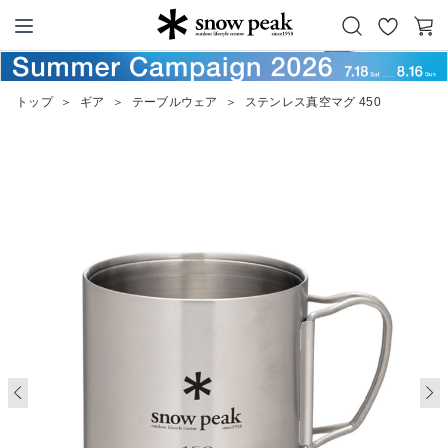
お
カ
Snow Peak
気
ー
に
ト
トップ
＞
ギア
＞
テーブルウェア
＞
ステンレス真空マグ 450
入
り