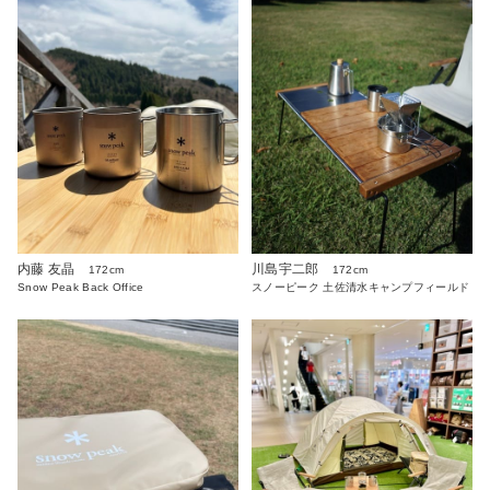
内藤 友晶
川島宇二郎
172cm
172cm
Snow Peak Back Office
スノーピーク 土佐清水キャンプフィールド