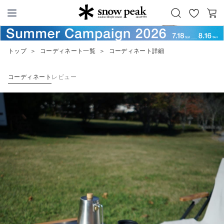
お
カ
Snow Peak
気
ー
に
ト
トップ
＞
コーディネート一覧
＞
コーディネート詳細
入
り
コーディネート
レビュー