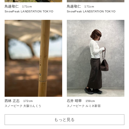
鳥越敬仁
鳥越敬仁
171cm
171cm
SnowPeak LANDSTATION TOKYO
SnowPeak LANDSTATION TOKYO
西林 正志
石井 晴華
172cm
159cm
スノーピーク 大阪りんくう
スノーピーク ルミネ新宿
もっと見る