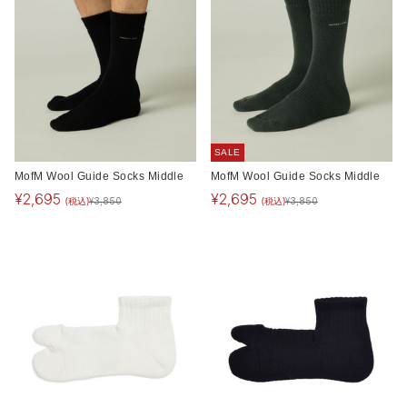
SALE
MofM Wool Guide Socks Middle
MofM Wool Guide Socks Middle
¥
2,695
¥
2,695
(税込)
(税込)
¥
3,850
¥
3,850