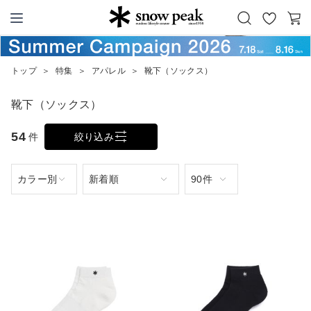
お
カ
Snow Peak
気
ー
に
ト
トップ
＞
特集
＞
アパレル
＞
靴下（ソックス）
入
り
靴下（ソックス）
54
件
絞り込み