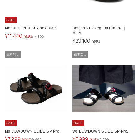
SALE
Mogami Terra BF Apex Black
Boston VL (Regular) Taupe｜
MEN
¥
11,440
(税込)
¥
14,300
¥
23,100
(税込)
在庫なし
在庫なし
SALE
SALE
Ms LOWDOWN SLIDE SP Pro.
Ws LOWDOWN SLIDE SP Pro.
¥
7,999
¥
7,999
(税込)
(税込)
¥
9,999
¥
9,999