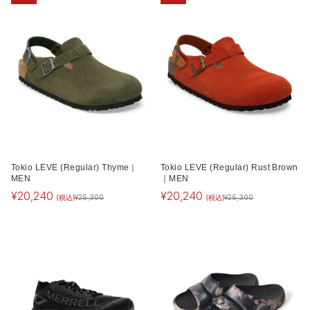
Tokio LEVE (Regular) Thyme｜
Tokio LEVE (Regular) Rust Brown
MEN
｜MEN
¥
20,240
¥
20,240
(税込)
(税込)
¥
25,300
¥
25,300