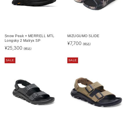
Snow Peak × MERRELL MTL
MIZUGUMO SLIDE
Longsky 2 Matryx SP
¥
7,700
(税込)
¥
25,300
(税込)
SALE
SALE