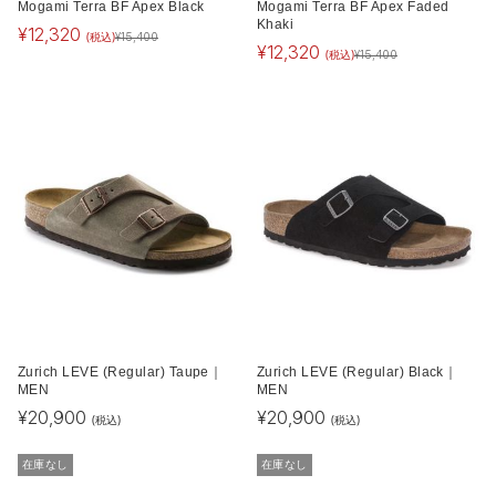
Mogami Terra BF Apex Black
Mogami Terra BF Apex Faded
Khaki
¥
12,320
(税込)
¥
15,400
¥
12,320
(税込)
¥
15,400
Zurich LEVE (Regular) Taupe｜
Zurich LEVE (Regular) Black｜
MEN
MEN
¥
20,900
¥
20,900
(税込)
(税込)
在庫なし
在庫なし