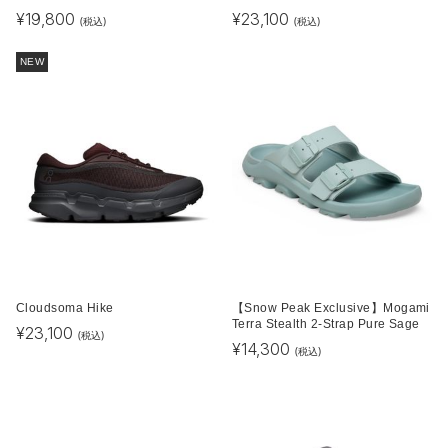
¥
19,800
¥
23,100
(税込)
(税込)
NEW
Cloudsoma Hike
【Snow Peak Exclusive】Mogami
Terra Stealth 2-Strap Pure Sage
¥
23,100
(税込)
¥
14,300
(税込)