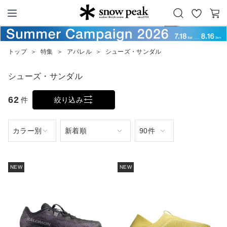
お
カ
Snow Peak
気
ー
に
ト
トップ
＞
特集
＞
アパレル
＞
シューズ・サンダル
入
り
シューズ・サンダル
62
件
絞り込み
NEW
NEW