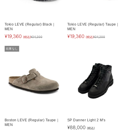
Tokio LEVE (Regular) Black｜
Tokio LEVE (Regular) Taupe｜
MEN
MEN
¥
19,360
¥
19,360
(税込)
(税込)
¥
24,200
¥
24,200
在庫なし
Boston LEVE (Regular) Taupe｜
SP Danner Light 2 M's
MEN
¥
88,000
(税込)