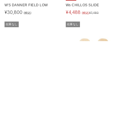
W'S DANNER FIELD LOW
Ws CHILLOS SLIDE
¥
30,800
¥
4,488
(税込)
(税込)
¥
7,480
在庫なし
在庫なし
SALE
SALE
Ws CHILLOS SLIDE
SP Women's HITA GETA
¥
4,488
¥
4,730
(税込)
(税込)
¥
7,480
¥
9,460