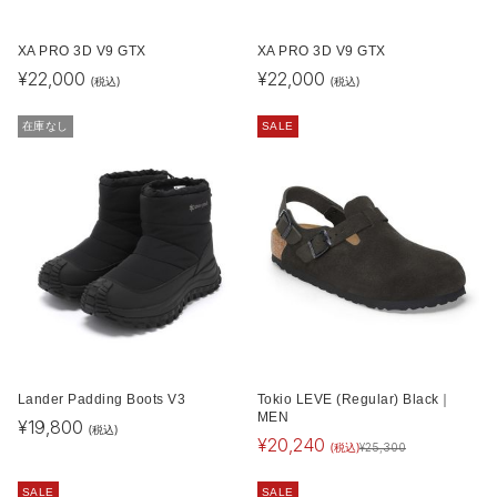
XA PRO 3D V9 GTX
XA PRO 3D V9 GTX
¥
22,000
¥
22,000
(税込)
(税込)
在庫なし
SALE
Lander Padding Boots V3
Tokio LEVE (Regular) Black｜
MEN
¥
19,800
(税込)
¥
20,240
(税込)
¥
25,300
SALE
SALE