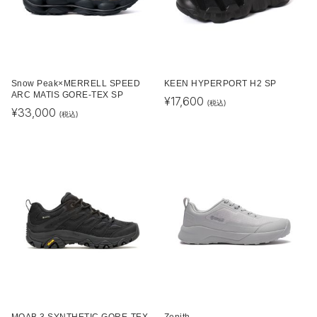
Snow Peak×MERRELL SPEED
KEEN HYPERPORT H2 SP
ARC MATIS GORE-TEX SP
¥
17,600
(税込)
¥
33,000
(税込)