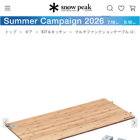
お
カ
Snow Peak
気
ー
に
ト
トップ
＞
ギア
＞
IGT＆キッチン
＞
マルチファンクションテーブル ロン
入
り