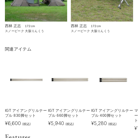
西林 正志
西林 正志
172cm
172cm
スノーピーク 大阪りんくう
スノーピーク 大阪りんくう
関連アイテム
IGT アイアングリルテー
IGT アイアングリルテー
IGT アイアングリルテー
ブル 830脚セット
ブル 660脚セット
ブル 400脚セット
ー
ト
¥
6,600
¥
5,940
¥
5,280
(税込)
(税込)
(税込)
¥
Features