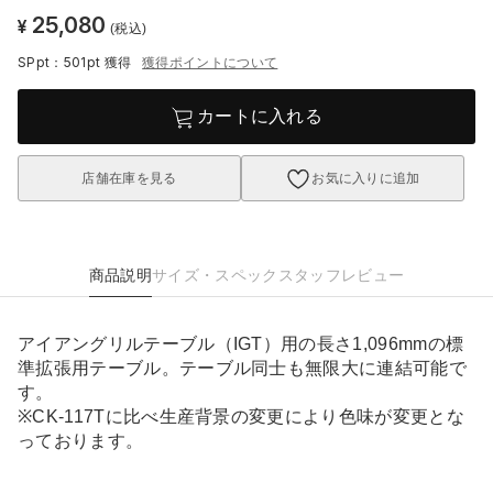
25,080
¥
(税込)
SPpt：501pt
獲得
獲得ポイントについて
カートに入れる
店舗在庫を見る
お気に入りに追加
商品説明
サイズ・スペック
スタッフレビュー
アイアングリルテーブル（IGT）用の長さ1,096mmの標
準拡張用テーブル。テーブル同士も無限大に連結可能で
す。
※CK-117Tに比べ生産背景の変更により色味が変更とな
っております。