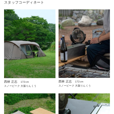
スタッフコーディネート
西林 正志
西林 正志
172cm
172cm
スノーピーク 大阪りんくう
スノーピーク 大阪りんくう