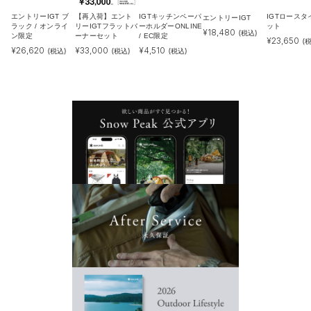
エントリーIGT ブ
【再入荷】エント
IGTキッチンペーパ
IGTロースタ
エントリーIGT
ラック / オンライ
リーIGTフラットバ
ーホルダーONLINE
ット
¥
18,480
(税込)
ン限定
ーナーセット
/ EC限定
¥
23,650
(
¥
26,620
¥
33,000
¥
4,510
(税込)
(税込)
(税込)