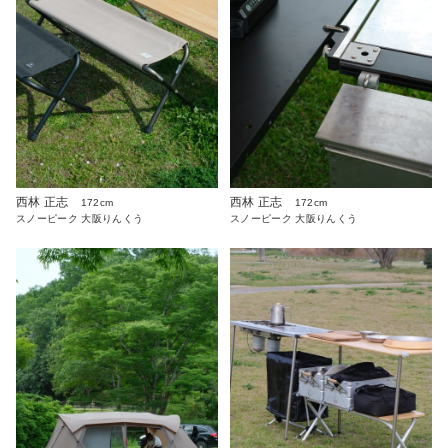
西林 正志
西林 正志
172cm
172cm
スノーピーク 大阪りんくう
スノーピーク 大阪りんくう