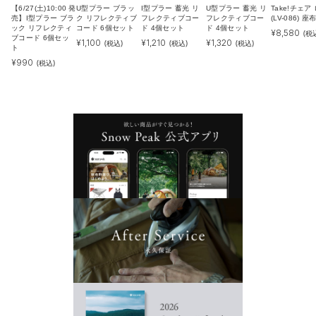
【6/27(土)10:00 発
U型プラー ブラッ
I型プラー 蓄光 リ
U型プラー 蓄光 リ
Take!チェア
売】I型プラー ブラ
ク リフレクティブ
フレクティブコー
フレクティブコー
(LV-086) 
ック リフレクティ
コード 6個セット
ド 4個セット
ド 4個セット
¥
8,580
(税
ブコード 6個セッ
¥
1,100
¥
1,210
¥
1,320
(税込)
(税込)
(税込)
ト
¥
990
(税込)