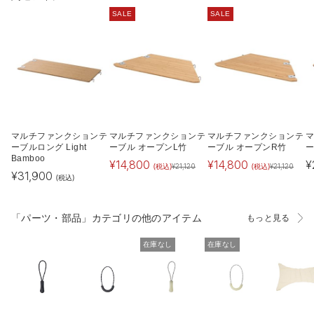
SALE
SALE
マルチファンクションテ
マルチファンクションテ
マルチファンクションテ
ーブルロング Light
ーブル オープンL竹
ーブル オープンR竹
Bamboo
¥
14,800
¥
14,800
¥
(税込)
(税込)
¥
21,120
¥
21,120
¥
31,900
(税込)
「パーツ・部品」カテゴリの他のアイテム
もっと見る
在庫なし
在庫なし