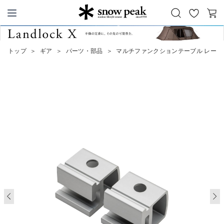
お
カ
Snow Peak
気
ー
に
ト
トップ
＞
ギア
＞
パーツ・部品
＞
マルチファンクションテーブル レール
入
り