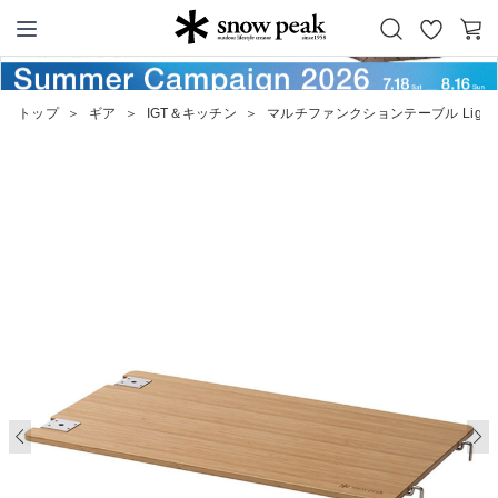
お
カ
Snow Peak
気
ー
に
ト
トップ
＞
ギア
＞
IGT＆キッチン
＞
マルチファンクションテーブル Light 
入
り