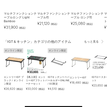
マルチファンクションテ
マルチファンクションテ
マルチファンクションテ
ーブルロング Light
ーブル竹
ーブル ロング竹
ー
Bamboo
ト
¥
21,120
¥
25,080
(税込)
(税込)
¥
31,900
¥
(税込)
「IGT＆キッチン」カテゴリの他のアイテム
もっと見る
オンライン限定
オンライン限定
エントリーIGT ブ
【再入荷】エント
IGTキッチンペーパ
IGTロースタ
エントリーIGT
ラック / オンライ
リーIGTフラットバ
ーホルダーONLINE
ット
¥
18,480
(税込)
ン限定
ーナーセット
/ EC限定
¥
23,650
(
¥
26,620
¥
33,000
¥
4,510
(税込)
(税込)
(税込)