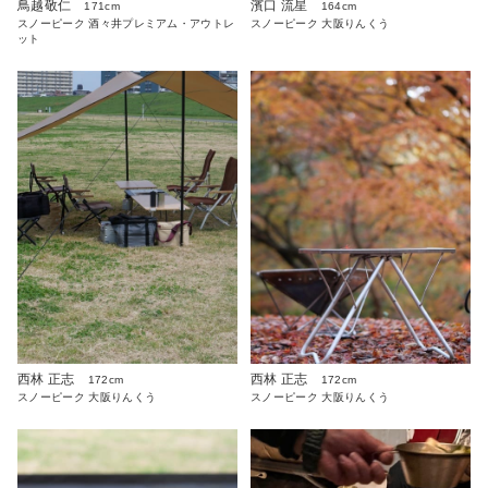
鳥越敬仁
濱口 流星
171cm
164cm
スノーピーク 酒々井プレミアム・アウトレ
スノーピーク 大阪りんくう
ット
西林 正志
西林 正志
172cm
172cm
スノーピーク 大阪りんくう
スノーピーク 大阪りんくう