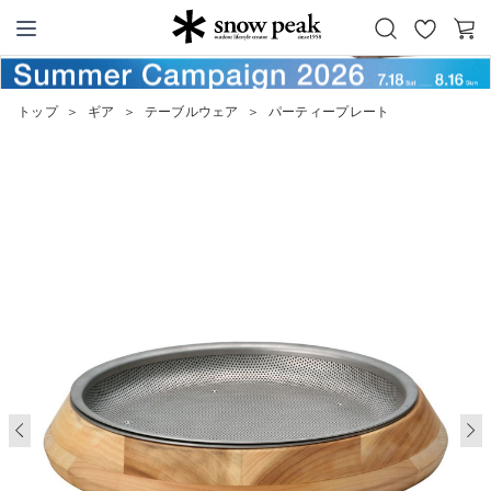
お
カ
Snow Peak
気
ー
に
ト
トップ
＞
ギア
＞
テーブルウェア
＞
パーティープレート
入
り