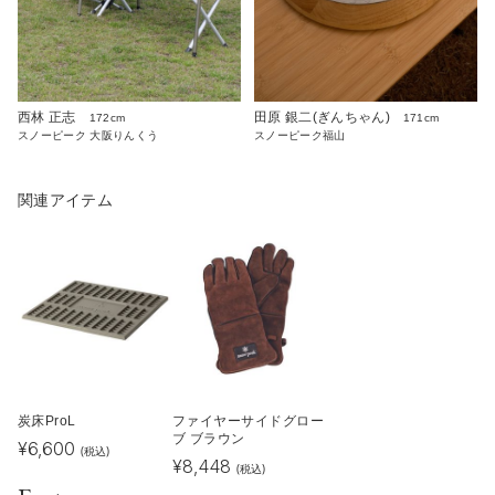
西林 正志
田原 銀二(ぎんちゃん)
172cm
171cm
スノーピーク 大阪りんくう
スノーピーク福山
関連アイテム
炭床ProL
ファイヤーサイドグロー
ブ ブラウン
¥
6,600
(税込)
¥
8,448
(税込)