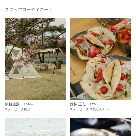
スタッフコーディネート
伊藤圭那
西林 正志
154cm
172cm
スノーピーク福山
スノーピーク 大阪りんくう