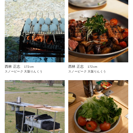
西林 正志
西林 正志
172cm
172cm
スノーピーク 大阪りんくう
スノーピーク 大阪りんくう