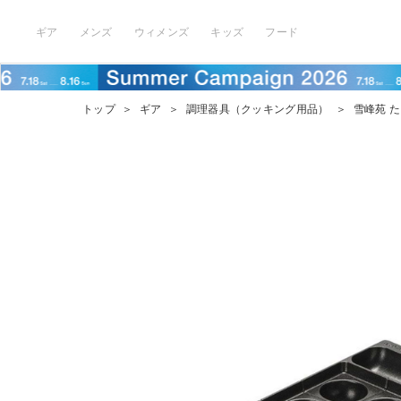
ギア
メンズ
ウィメンズ
キッズ
フード
トップ
＞
ギア
＞
調理器具（クッキング用品）
＞
雪峰苑 