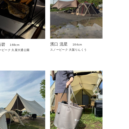
濱口 流星
栖碧
164cm
168cm
スノーピーク 大阪りんくう
ーピーク 久屋大通公園