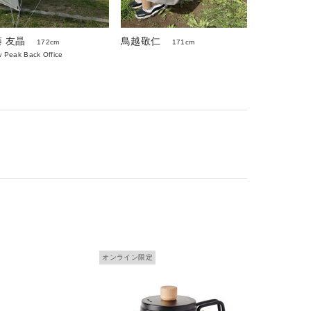
 友晶
鳥越敬仁
172cm
171cm
 Peak Back Office
オンライン限定