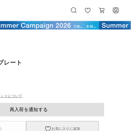
お
カ
気
ー
に
ト
入
り
プレート
イントについて
再入荷を通知する
る
お気に入りに追加