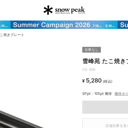
たこ焼きプレート
在庫なし
雪峰苑 たこ焼き
CS-356
5,280
¥
(税込)
SPpt：105pt
獲得
獲得ポ
店舗在庫を見