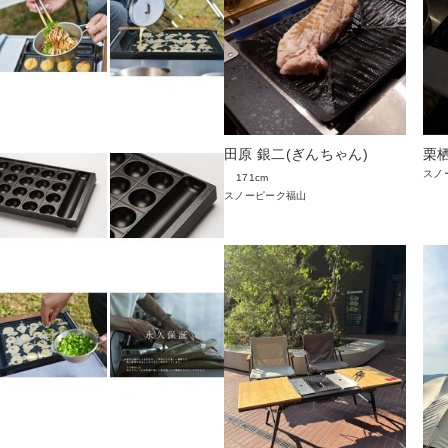
田原 銀二(ぎんちゃん)
栗
スノ
171cm
スノーピーク福山