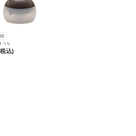
BR
き つち
(税込)