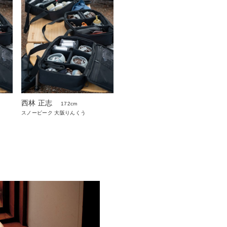
西林 正志
172cm
スノーピーク 大阪りんくう