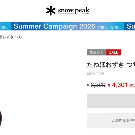
ほおずき つち
在庫なし
SALE
たねほおずき つ
ES-041BR
6,380
4,301
¥
¥
(税
店舗在庫を見