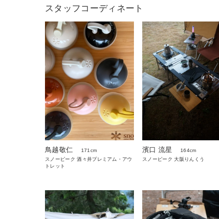
スタッフコーディネート
鳥越敬仁
濱口 流星
171cm
164cm
スノーピーク 酒々井プレミアム・アウ
スノーピーク 大阪りんくう
トレット