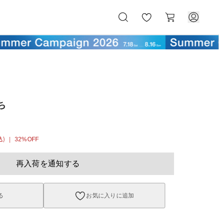
お
カ
気
ー
に
ト
入
り
ち
込)
｜ 32%OFF
再入荷を通知する
る
お気に入りに追加