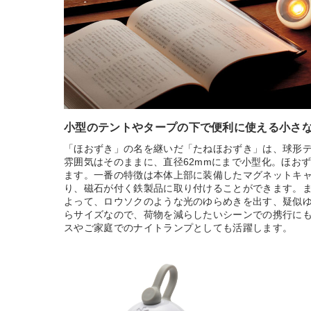
小型のテントやタープの下で便利に使える小さ
「ほおずき」の名を継いだ「たねほおずき」は、球形
雰囲気はそのままに、直径62mmにまで小型化。ほお
ます。一番の特徴は本体上部に装備したマグネットキ
り、磁石が付く鉄製品に取り付けることができます。
よって、ロウソクのような光のゆらめきを出す、疑似
らサイズなので、荷物を減らしたいシーンでの携行に
スやご家庭でのナイトランプとしても活躍します。