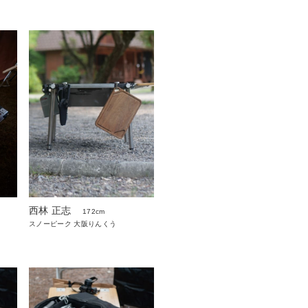
西林 正志
172cm
スノーピーク 大阪りんくう