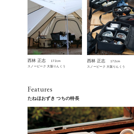
西林 正志
西林 正志
172cm
172cm
スノーピーク 大阪りんくう
スノーピーク 大阪りんくう
Features
たねほおずき つちの特長