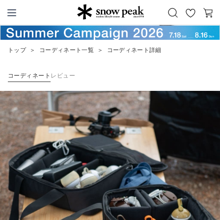
お
カ
Snow Peak
気
ー
に
ト
トップ
＞
コーディネート一覧
＞
コーディネート詳細
入
り
コーディネート
レビュー