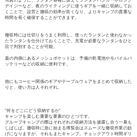
デイジーなど、夜のライティングに使うギアを一緒に収納してお
くことで、設営と撤収の効率が良くなり、よりキャンプの貴重な
時間を長く確保することができます。
撤収時には仕切りをうまく利用し、使ったランタンと使わなかっ
たランタンを仕分けておくことで、充電が必要なランタンをひと
目で判別することが可能。
蓋の内側にあるメッシュポケットは、予備の乾電池やモバイルバ
ッテリーなどの収納に便利です。
他にもコーヒー関係のギアやテーブルウェアをまとめて収納した
りと、使い方は人それぞれ。
"何をどこにどう収納するか"
キャンプを楽しむ重要な要素のひとつです。
グループキャンプの際はそれぞれの収納方法を披露し合う一幕も
しばしば。撤収時に急に始まる博覧会はスムーズな撤収作業の妨
げになりますが、それもまたキャンプ。チェックアウト時間ギリ