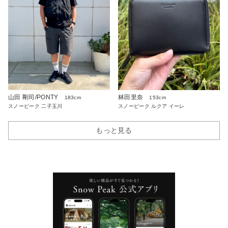
山田 剛司/PONTY
林田里奈
183cm
153cm
スノーピーク 二子玉川
スノーピーク ルクア イーレ
もっと見る