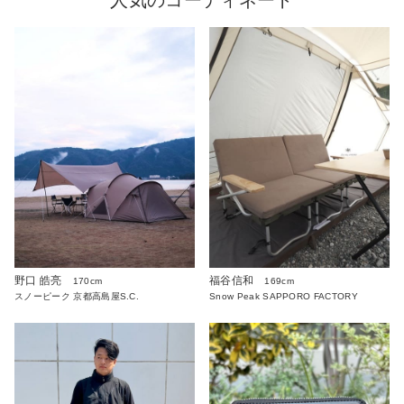
野口 皓亮
福谷信和
170cm
169cm
スノーピーク 京都高島屋S.C.
Snow Peak SAPPORO FACTORY