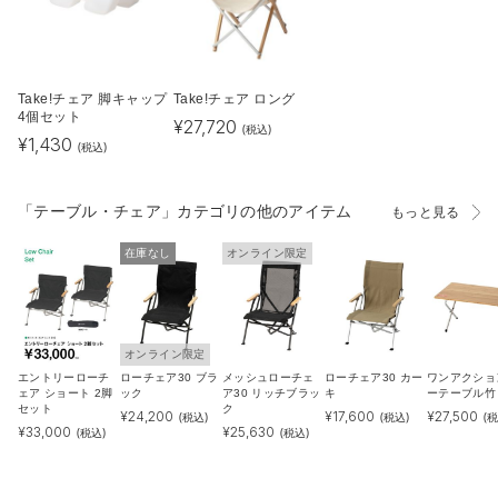
Take!チェア 脚キャップ
Take!チェア ロング
4個セット
¥
27,720
(税込)
¥
1,430
(税込)
「テーブル・チェア」カテゴリの他のアイテム
もっと見る
在庫なし
オンライン限定
オンライン限定
エントリーローチ
ローチェア30 ブラ
メッシュローチェ
ローチェア30 カー
ワンアクショ
ェア ショート 2脚
ック
ア30 リッチブラッ
キ
ーテーブル竹
セット
ク
¥
24,200
¥
17,600
¥
27,500
(税込)
(税込)
(税
¥
33,000
¥
25,630
(税込)
(税込)