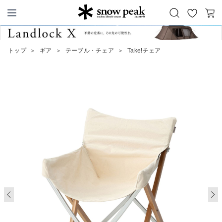
お
カ
Snow Peak
気
ー
に
ト
トップ
＞
ギア
＞
テーブル・チェア
＞
Take!チェア
入
り