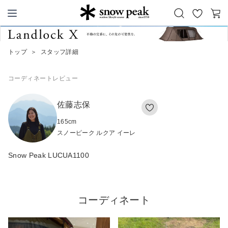
お
カ
Snow Peak
気
ー
に
ト
トップ
＞
スタッフ詳細
入
り
コーディネート
レビュー
佐藤志保
165
cm
スノーピーク ルクア イーレ
Snow Peak LUCUA1100
コーディネート