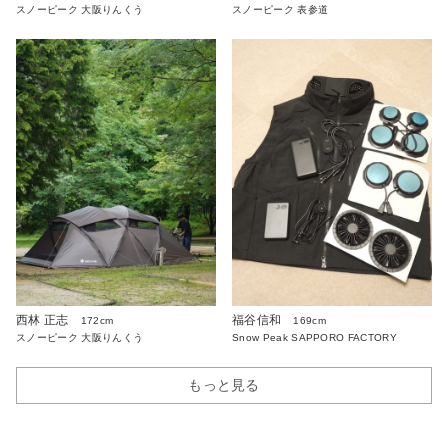
スノーピーク 大阪りんくう
スノーピーク 表参道
西林 正志
福谷信和
172cm
169cm
スノーピーク 大阪りんくう
Snow Peak SAPPORO FACTORY
もっと見る