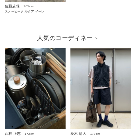
佐藤志保
165cm
スノーピーク ルクア イーレ
人気のコーディネート
西林 正志
菱木 晴大
172cm
179cm