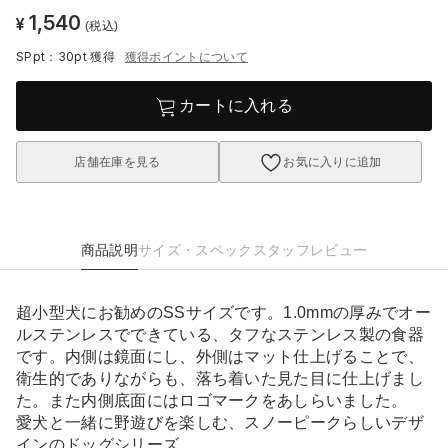
1,540
¥
(税込)
SPpt：30pt
獲得
獲得ポイントについて
カートに入れる
店舗在庫を見る
お気に入りに追加
商品説明
サイズ・スペック
スタッフレビュー
超小型犬にお勧めのSSサイズです。1.0mmの厚みでオー
ルステンレスでできている、タフなステンレス製の食器
です。内側は鏡面にし、外側はマット仕上げることで、
衛生的でありながらも、落ち着いた見た目に仕上げまし
た。また内側底面にはロゴマークをあしらいました。
愛犬と一緒に野遊びを楽しむ、スノーピークらしいデザ
インのドッグシリーズ。