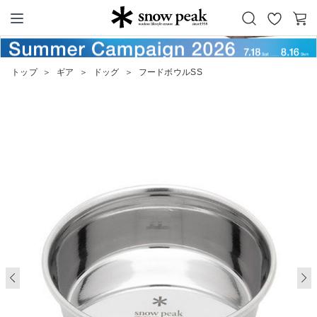
お
カ
Snow Peak
気
ー
に
ト
トップ
＞
ギア
＞
ドッグ
＞
フードボウルSS
入
り