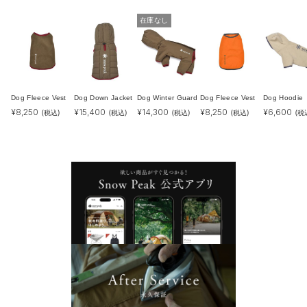
在庫なし
Dog Fleece Vest
Dog Down Jacket
Dog Winter Guard
Dog Fleece Vest
Dog Hoodie
¥
8,250
¥
15,400
¥
14,300
¥
8,250
¥
6,600
(税込)
(税込)
(税込)
(税込)
(税