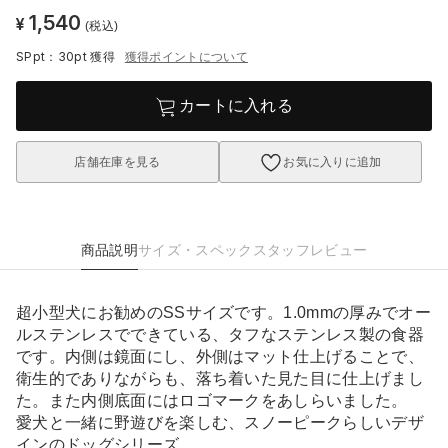
1,540
¥
(税込)
SPpt：30pt
獲得
獲得ポイントについて
カートに入れる
店舗在庫を見る
お気に入りに追加
商品説明
サイズ・スペック
スタッフレビュー
超小型犬にお勧めのSSサイズです。1.0mmの厚みでオー
ルステンレスでできている、タフなステンレス製の食器
です。内側は鏡面にし、外側はマット仕上げることで、
衛生的でありながらも、落ち着いた見た目に仕上げまし
た。また内側底面にはロゴマークをあしらいました。
愛犬と一緒に野遊びを楽しむ、スノーピークらしいデザ
インのドッグシリーズ。