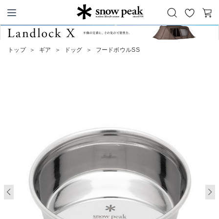
お
カ
Snow Peak
気
ー
に
ト
トップ
＞
ギア
＞
ドッグ
＞
フードボウルSS
入
り