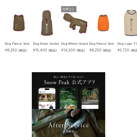
在庫なし
Dog Fleece Vest
Dog Down Jacket
Dog Winter Guard
Dog Fleece Vest
Dog Logo T-S
¥
8,250
¥
15,400
¥
14,300
¥
8,250
¥
5,720
(税込)
(税込)
(税込)
(税込)
(税込