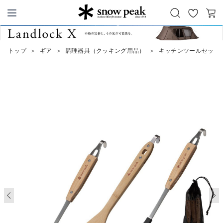
お
カ
Snow Peak
気
ー
に
ト
トップ
＞
ギア
＞
調理器具（クッキング用品）
＞
キッチンツールセット
入
り