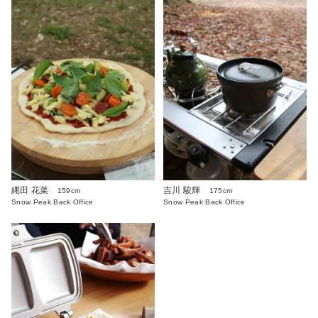
縄田 花菜
吉川 駿輝
159cm
175cm
Snow Peak Back Office
Snow Peak Back Office