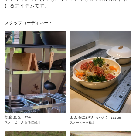
けるアイテムです。
スタッフコーディネート
朝倉 直也
田原 銀二(ぎんちゃん)
170cm
171cm
スノーピーク おち仁淀川
スノーピーク福山