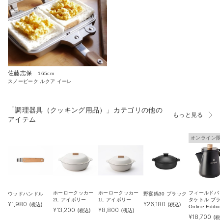
佐藤志保
165cm
スノーピーク ルクア イーレ
「調理器具（クッキング用品）」カテゴリの他の
もっと見る
アイテム
オンライン
ホーロークッカー
ホーロークッカー
フィールドバ
ウッドハンドル
野宴鍋30 ブラック
2L アイボリー
1L アイボリー
タケトル ブ
¥
1,980
¥
26,180
(税込)
(税込)
Online Editi
¥
13,200
¥
8,800
(税込)
(税込)
¥
18,700
(税