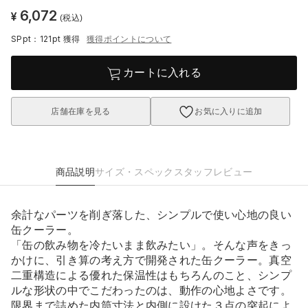
6,072
¥
(税込)
SPpt：121pt
獲得
獲得ポイントについて
カートに入れる
店舗在庫を見る
お気に入りに追加
商品説明
サイズ・スペック
スタッフレビュー
余計なパーツを削ぎ落した、シンプルで使い心地の良い
缶クーラー。
「缶の飲み物を冷たいまま飲みたい」。そんな声をきっ
かけに、引き算の考え方で開発された缶クーラー。真空
二重構造による優れた保温性はもちろんのこと、シンプ
ルな形状の中でこだわったのは、動作の心地よさです。
限界まで詰めた内筒寸法と内側に設けた３点の突起によ