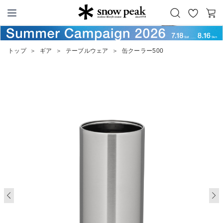
お
カ
Snow Peak
気
ー
に
ト
トップ
＞
ギア
＞
テーブルウェア
＞
缶クーラー500
入
り