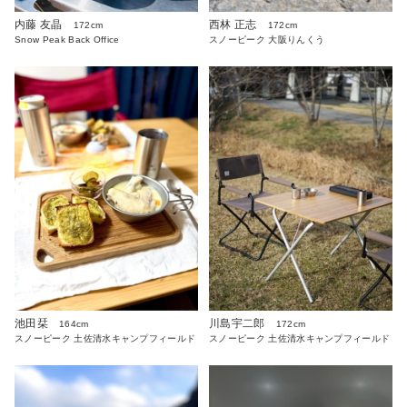
内藤 友晶
西林 正志
172cm
172cm
Snow Peak Back Office
スノーピーク 大阪りんくう
池田栞
川島宇二郎
164cm
172cm
スノーピーク 土佐清水キャンプフィールド
スノーピーク 土佐清水キャンプフィールド