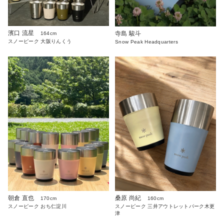
濱口 流星
寺島 駿斗
164cm
スノーピーク 大阪りんくう
Snow Peak Headquarters
朝倉 直也
桑原 尚紀
170cm
160cm
スノーピーク おち仁淀川
スノーピーク 三井アウトレットパーク木更
津