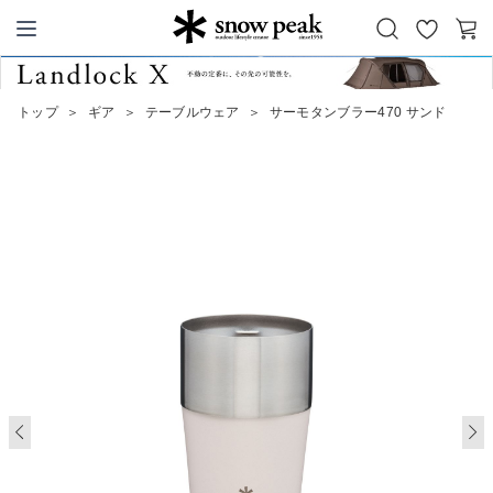
お
カ
Snow Peak
気
ー
に
ト
トップ
＞
ギア
＞
テーブルウェア
＞
サーモタンブラー470 サンド
入
り