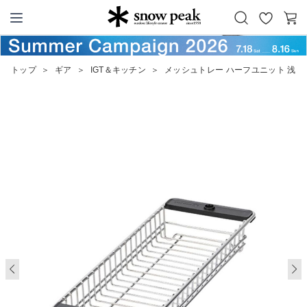
お
カ
Snow Peak
気
ー
に
ト
トップ
＞
ギア
＞
IGT＆キッチン
＞
メッシュトレー ハーフユニット 浅型
入
り