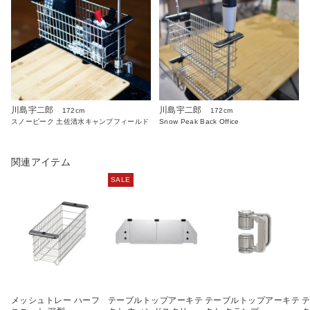
川島宇二郎
川島宇二郎
172cm
172cm
スノーピーク 土佐清水キャンプフィールド
Snow Peak Back Office
関連アイテム
SALE
メッシュトレー ハーフ
テーブルトップアーキテ
テーブルトップアーキテ