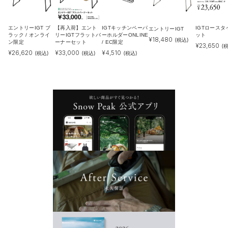
エントリーIGT ブ
【再入荷】エント
IGTキッチンペーパ
IGTロースタ
エントリーIGT
ラック / オンライ
リーIGTフラットバ
ーホルダーONLINE
ット
¥
18,480
(税込)
ン限定
ーナーセット
/ EC限定
¥
23,650
(
¥
26,620
¥
33,000
¥
4,510
(税込)
(税込)
(税込)