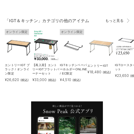
「IGT＆キッチン」カテゴリの他のアイテム
もっと見る
オンライン限定
オンライン限定
エントリーIGT ブ
【再入荷】エント
IGTキッチンペーパ
IGTロースタ
エントリーIGT
ラック / オンライ
リーIGTフラットバ
ーホルダーONLINE
ット
¥
18,480
(税込)
ン限定
ーナーセット
/ EC限定
¥
23,650
(
¥
26,620
¥
33,000
¥
4,510
(税込)
(税込)
(税込)