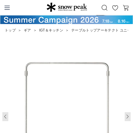
お
カ
Snow Peak
気
ー
に
ト
トップ
＞
ギア
＞
IGT＆キッチン
＞
テーブルトップアーキテクト ユニッ
入
り