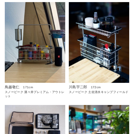
鳥越敬仁
川島宇二郎
171cm
172cm
スノーピーク 酒々井プレミアム・アウトレ
スノーピーク 土佐清水キャンプフィールド
ット