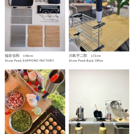
福谷信和
川島宇二郎
169cm
172cm
Snow Peak SAPPORO FACTORY
Snow Peak Back Office