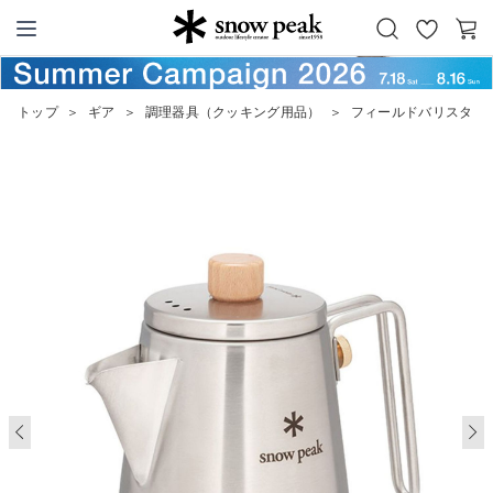
お
カ
Snow Peak
気
ー
に
ト
トップ
＞
ギア
＞
調理器具（クッキング用品）
＞
フィールドバリスタ ケ
入
り