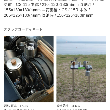
更前：CS-115 本体 / 210×130×180(h)mm 収納時 /
155×130×180(h)mm →変更後：CS-115R 本体 /
205×125×180(h)mm 収納時 / 150×125×180(h)mm
スタッフコーディネート
西林 正志
渡邊紫穂
172cm
164cm
スノーピーク 大阪りんくう
スノーピーク 京都高島屋S.C.