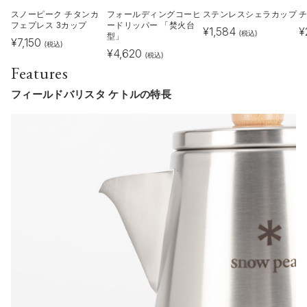
スノーピーク チタンカ
フォールディングコーヒ
ステンレスシェラカップ
フェプレス 3カップ
ードリッパー 「焚火台
¥
1,584
¥
(税込)
型」
¥
7,150
(税込)
¥
4,620
(税込)
Features
フィールドバリスタ ケトルの特長