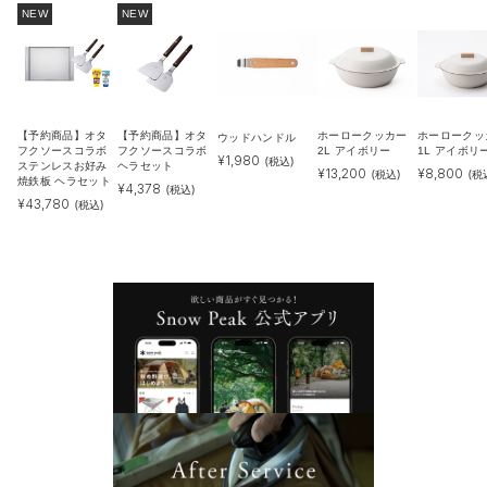
NEW
NEW
【予約商品】オタ
【予約商品】オタ
ホーロークッカー
ホーロークッ
ウッドハンドル
フクソースコラボ
フクソースコラボ
2L アイボリー
1L アイボリ
¥
1,980
(税込)
ステンレスお好み
ヘラセット
¥
13,200
¥
8,800
(税込)
(税
焼鉄板 ヘラセット
¥
4,378
(税込)
¥
43,780
(税込)