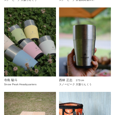
寺島 駿斗
西林 正志
172cm
Snow Peak Headquarters
スノーピーク 大阪りんくう