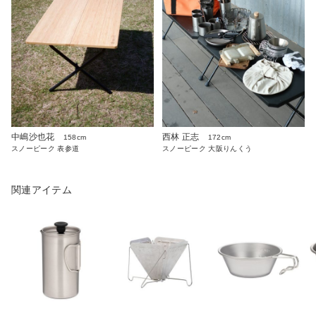
中嶋沙也花
西林 正志
158cm
172cm
スノーピーク 表参道
スノーピーク 大阪りんくう
関連アイテム