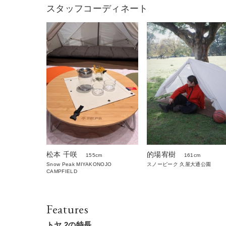
スタッフコーディネート
松本 千咲
的場宥樹
155cm
161cm
Snow Peak MIYAKONOJO
スノーピーク 久屋大通公園
CAMPFIELD
Features
トヤ 2の特長