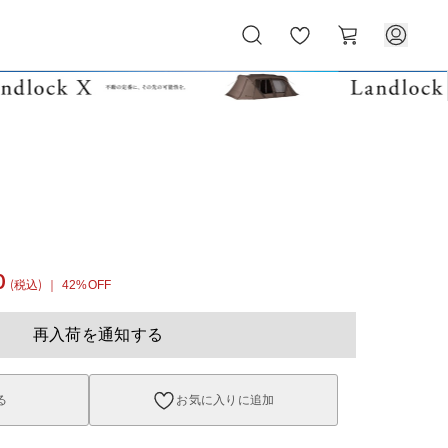
お
カ
気
ー
に
ト
入
り
0
(税込)
｜ 42%OFF
再入荷を通知する
る
お気に入りに追加