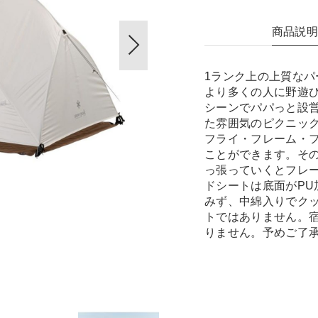
商品説
1ランク上の上質なパ
より多くの人に野遊
シーンでパパっと設
た雰囲気のピクニッ
フライ・フレーム・
ことができます。そ
っ張っていくとフレ
ドシートは底面がP
みず、中綿入りでク
トではありません。
りません。予めご了