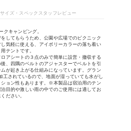
明
サイズ・スペック
スタッフレビュー
ークキャンピング。
びをしてもらうため、公園や広場でのピクニック
営し気軽に使える、アイボリーカラーの落ち着い
ク用テントです。
フロアシートの３点のみで簡単に設営・撤収する
の後、四隅のベルトのアジャスターでベルトを引
ームが起き上がる仕組みになっています。グラン
U加工されているので、地面が湿っていても水がし
ッション性もあります。※本製品は宿泊用のテン
宿泊目的や激しい雨の中でのご使用には適してお
承ください。