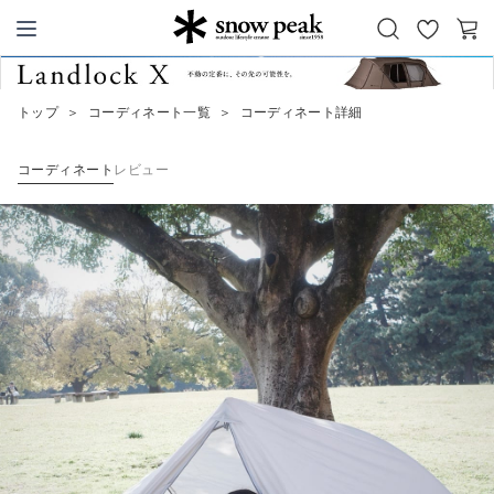
お
カ
Snow Peak
気
ー
に
ト
トップ
＞
コーディネート一覧
＞
コーディネート詳細
入
り
コーディネート
レビュー