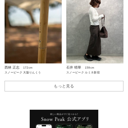
西林 正志
石井 晴華
172cm
159cm
スノーピーク 大阪りんくう
スノーピーク ルミネ新宿
もっと見る