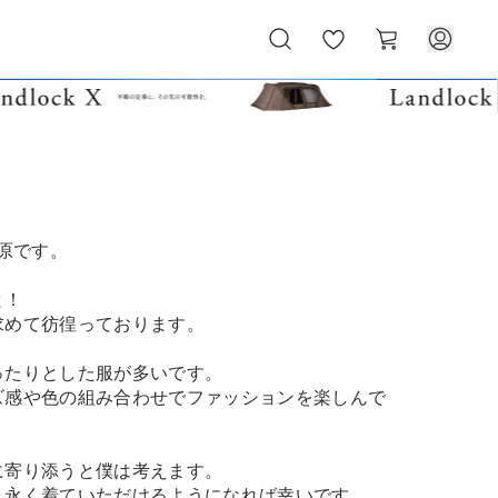
お
カ
気
ー
に
ト
入
り
篠原です。
と！
求めて彷徨っております。
ったりとした服が多いです。
ズ感や色の組み合わせでファッションを楽しんで
に寄り添うと僕は考えます。
、永く着ていただけるようになれば幸いです。