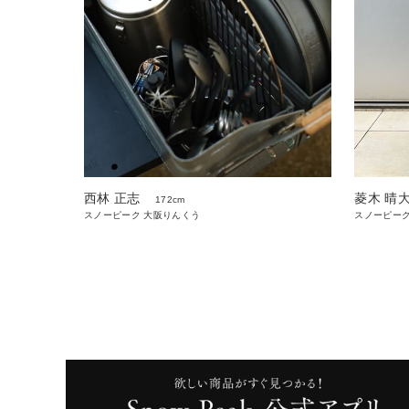
西林 正志
菱木 晴
172cm
スノーピーク 大阪りんくう
スノーピーク