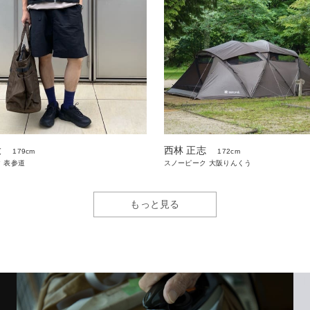
大
西林 正志
179cm
172cm
 表参道
スノーピーク 大阪りんくう
もっと見る