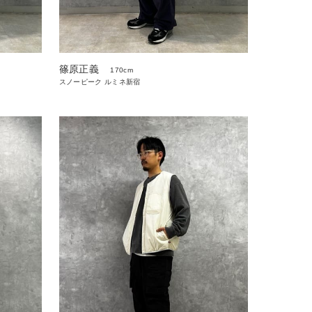
篠原正義
170cm
スノーピーク ルミネ新宿