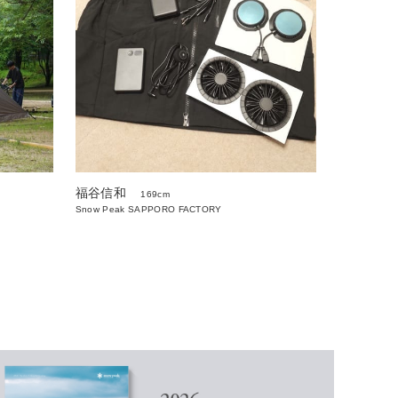
福谷信和
169cm
Snow Peak SAPPORO FACTORY