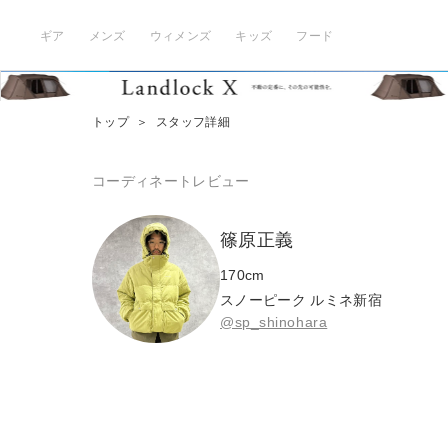
ギア
メンズ
ウィメンズ
キッズ
フード
トップ
＞
スタッフ詳細
コーディネート
レビュー
篠原正義
170
cm
スノーピーク ルミネ新宿
@sp_shinohara