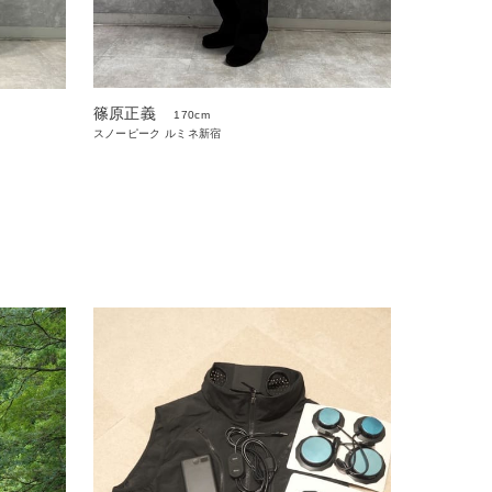
篠原正義
170cm
スノーピーク ルミネ新宿