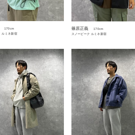
篠原正義
170cm
170cm
 ルミネ新宿
スノーピーク ルミネ新宿